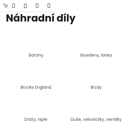
K
Přejít
Hledat
Nákupní
Menu
Přihlášení
na
o
obsah
Náhradní díly
Zpět
Zpět
košík
š
í
C
k
o
p
o
Batohy
Bowdeny, lanka
t
ř
e
b
Brooks England
Brzdy
u
j
e
t
Dráty, niple
Duše, velovložky, ventilky
e
n