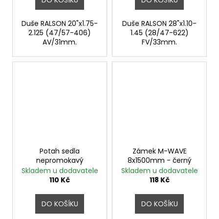
Duše RALSON 20"x1.75-
Duše RALSON 28"x1.10-
2.125 (47/57-406)
1.45 (28/47-622)
AV/31mm.
FV/33mm.
Potah sedla
Zámek M-WAVE
nepromokavý
8x1500mm - černý
Skladem u dodavatele
Skladem u dodavatele
110 Kč
118 Kč
DO KOŠÍKU
DO KOŠÍKU