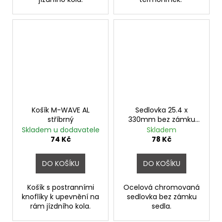
Košík M-WAVE AL
Sedlovka 25.4 x
stříbrný
330mm bez zámku
chromovaná
Skladem u dodavatele
Skladem
74 Kč
78 Kč
DO KOŠÍKU
DO KOŠÍKU
Košík s postranními
Ocelová chromovaná
knoflíky k upevnění na
sedlovka bez zámku
rám jízdního kola.
sedla.