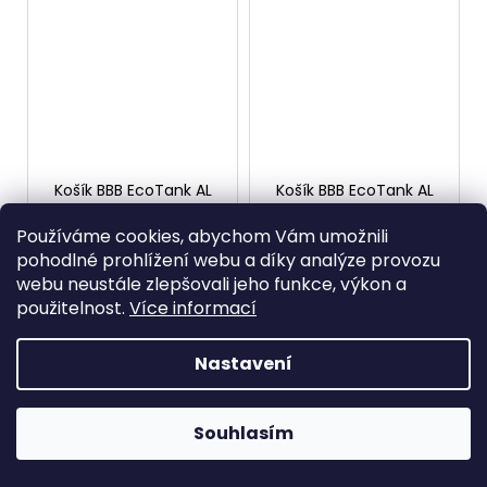
Košík BBB EcoTank AL
Košík BBB EcoTank AL
černý matný
stříbrný
Skladem u dodavatele
Skladem u dodavatele
Používáme cookies, abychom Vám umožnili
159 Kč
159 Kč
pohodlné prohlížení webu a díky analýze provozu
webu neustále zlepšovali jeho funkce, výkon a
použitelnost.
Více informací
DO KOŠÍKU
DO KOŠÍKU
Standartní košík s
Standartní košík s
Nastavení
opěrkou lahve k
opěrkou lahve k
upevnění na rám
upevnění na rám
jízdního kola.
jízdního kola.
Souhlasím