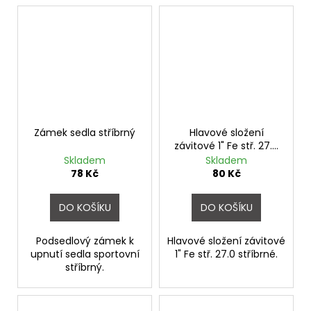
Zámek sedla stříbrný
Hlavové složení
závitové 1" Fe stř. 27.0
stříbrné
Skladem
Skladem
78 Kč
80 Kč
DO KOŠÍKU
DO KOŠÍKU
Podsedlový zámek k
Hlavové složení závitové
upnutí sedla sportovní
1" Fe stř. 27.0 stříbrné.
stříbrný.