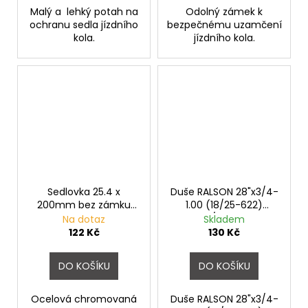
Malý a lehký potah na
Odolný zámek k
ochranu sedla jízdního
bezpečnému uzamčení
kola.
jízdního kola.
Sedlovka 25.4 x
Duše RALSON 28"x3/4-
200mm bez zámku
1.00 (18/25-622)
chromovaná
FV/60mm
Na dotaz
Skladem
122 Kč
130 Kč
DO KOŠÍKU
DO KOŠÍKU
Ocelová chromovaná
Duše RALSON 28"x3/4-