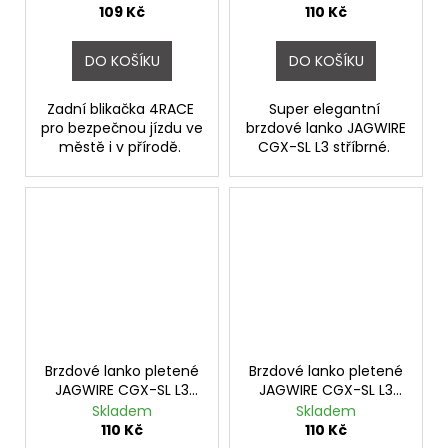
109 Kč
110 Kč
DO KOŠÍKU
DO KOŠÍKU
Zadní blikačka 4RACE
Super elegantní
pro bezpečnou jízdu ve
brzdové lanko JAGWIRE
městě i v přírodě.
CGX-SL L3 stříbrné.
Brzdové lanko pletené
Brzdové lanko pletené
JAGWIRE CGX-SL L3
JAGWIRE CGX-SL L3
stříbrné N1
zlaté N2
Skladem
Skladem
110 Kč
110 Kč