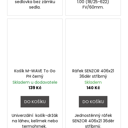
sedlovka bez zámku
1.00 (18/25-622)
sedla.
FV/60mm.
Košík M-WAVE To Go
Ráfek SENZOR 406x21
PH černý
36děr stříbrný
Skladem u dodavatele
Skladem
139 Kč
140 Kč
DO KOŠÍKU
DO KOŠÍKU
Univerzální košík-držák
Jednostěnný ráfek
na láhev, kelímek nebo
SENZOR 406x21 36děr
termohrnek.
stříbrný.