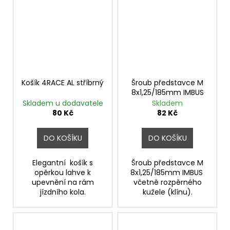
Košík 4RACE AL stříbrný
Šroub představce M
8x1,25/185mm IMBUS
Skladem u dodavatele
Skladem
80 Kč
82 Kč
DO KOŠÍKU
DO KOŠÍKU
Elegantní košík s
Šroub představce M
opěrkou lahve k
8x1,25/185mm IMBUS
upevnění na rám
včetně rozpěrného
jízdního kola.
kužele (klínu).