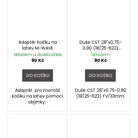
Adaptér košíku na
Duše CST 28"x0,75-
lahev M-WAVE
0.90 (18/25-622)
FV/33mm
Skladem u dodavatele
Skladem
90 Kč
90 Kč
DO KOŠÍKU
DO KOŠÍKU
Adaptér pro montáž
Duše CST 28"x0.75-0.90
košíku na lahev pomocí
(18/25-622) FV/33mm.
objímky.