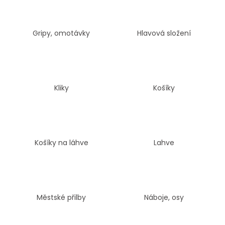
a
j
Gripy, omotávky
Hlavová složení
í
t
?
Kliky
Košíky
HLEDAT
Košíky na láhve
Lahve
D
o
p
o
Městské přilby
Náboje, osy
r
u