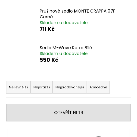
Pružinové sedlo MONTE GRAPPA 07F
Černé
Skladem u dodavatele
711 Kč
Sedlo M-Wave Retro Bílé
Skladem u dodavatele
550 Kč
Ř
a
Nejlevnější
Nejdražší
Nejprodávanější
Abecedně
z
e
n
OTEVŘÍT FILTR
í
p
V
r