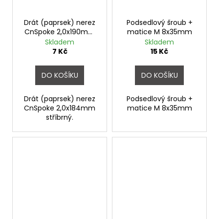
Drát (paprsek) nerez
Podsedlový šroub +
CnSpoke 2,0x190mm
matice M 8x35mm
stříbrný
Skladem
Skladem
7 Kč
15 Kč
DO KOŠÍKU
DO KOŠÍKU
Drát (paprsek) nerez
Podsedlový šroub +
CnSpoke 2,0x184mm
matice M 8x35mm
stříbrný.