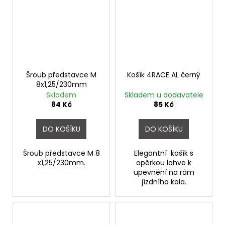
Šroub představce M
Košík 4RACE AL černý
8x1,25/230mm
Skladem
Skladem u dodavatele
84 Kč
85 Kč
DO KOŠÍKU
DO KOŠÍKU
Šroub představce M 8
Elegantní košík s
x1,25/230mm.
opěrkou lahve k
upevnění na rám
jízdního kola.