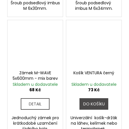
Šroub podsedlový imbus
Šroub podsedlový
M 6x30mm.
imbus M 6x34mm.
Zámek M-WAVE
Košík VENTURA černý
5x600mm - mix barev
Skladem u dodavatele
Skladem u dodavatele
68 Kč
73 Kč
DETAIL
DO KOŠÍKU
Jednoduchý zámek pro
Univerzální košík-držák
krátkodobé uzamčení
na láhev, kelímek nebo
jízdního kola.
termohrnek.