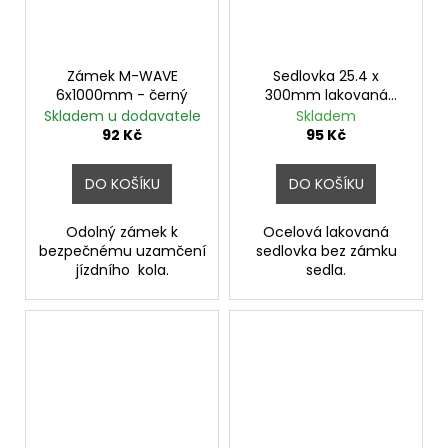
Zámek M-WAVE
Sedlovka 25.4 x
6x1000mm - černý
300mm lakovaná
černá
Skladem u dodavatele
Skladem
92 Kč
95 Kč
DO KOŠÍKU
DO KOŠÍKU
Odolný zámek k
Ocelová lakovaná
bezpečnému uzamčení
sedlovka bez zámku
jízdního kola.
sedla.