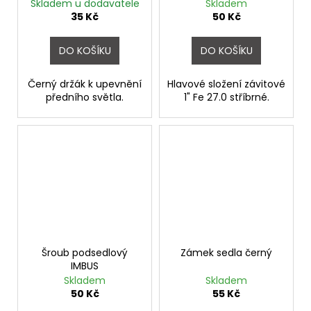
stříbrné
Skladem u dodavatele
Skladem
35 Kč
50 Kč
DO KOŠÍKU
DO KOŠÍKU
Černý držák k upevnění
Hlavové složení závitové
předního světla.
1" Fe 27.0 stříbrné.
Šroub podsedlový
Zámek sedla černý
IMBUS
Skladem
Skladem
50 Kč
55 Kč