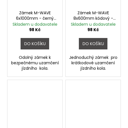
Zámek M-WAVE
Zámek M-WAVE
6x1000mm - černý
8x600mm kódový -
transparentní
černý
Skladem u dodavatele
Skladem u dodavatele
98 Kč
98 Kč
DO KOŠÍKU
DO KOŠÍKU
Odolný zámek k
Jednoduchý zámek pro
bezpečnému uzamčení
krátkodové uzamčení
jízdního kola.
jízdního kola.