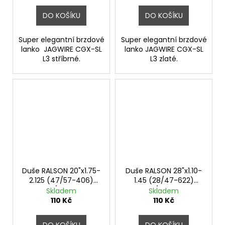
DO KOŠÍKU
DO KOŠÍKU
Super elegantní brzdové
Super elegantní brzdové
lanko JAGWIRE CGX-SL
lanko JAGWIRE CGX-SL
L3 stříbrné.
L3 zlaté.
Duše RALSON 20"x1.75-
Duše RALSON 28"x1.10-
2.125 (47/57-406)
1.45 (28/47-622)
AV/31mm
FV/33mm
Skladem
Skladem
110 Kč
110 Kč
DO KOŠÍKU
DO KOŠÍKU