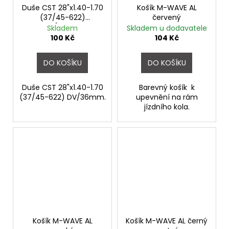
Duše CST 28"x1.40-1.70
Košík M-WAVE AL
(37/45-622)
červený
DV/36mm
Skladem
Skladem u dodavatele
100 Kč
104 Kč
DO KOŠÍKU
DO KOŠÍKU
Duše CST 28"x1.40-1.70
Barevný košík k
(37/45-622) DV/36mm.
upevnění na rám
jízdního kola.
Košík M-WAVE AL
Košík M-WAVE AL černý