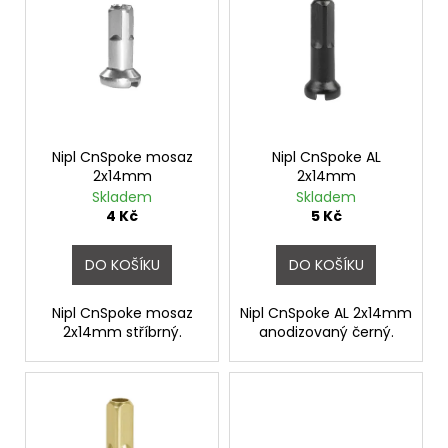
ý
o
p
d
i
u
s
k
p
t
r
ů
o
Nipl CnSpoke mosaz
Nipl CnSpoke AL
2x14mm
2x14mm
d
Skladem
Skladem
u
4 Kč
5 Kč
k
t
DO KOŠÍKU
DO KOŠÍKU
ů
Nipl CnSpoke mosaz
Nipl CnSpoke AL 2x14mm
2x14mm stříbrný.
anodizovaný černý.