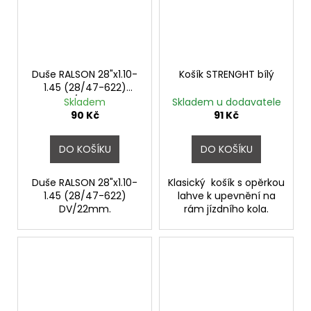
Duše RALSON 28"x1.10-
Košík STRENGHT bílý
1.45 (28/47-622)
DV/22mm
Skladem
Skladem u dodavatele
90 Kč
91 Kč
DO KOŠÍKU
DO KOŠÍKU
Duše RALSON 28"x1.10-
Klasický košík s opěrkou
1.45 (28/47-622)
lahve k upevnění na
DV/22mm.
rám jízdního kola.