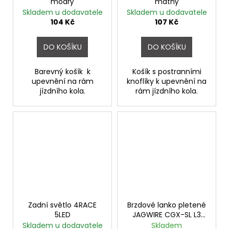
modrý
matný
Skladem u dodavatele
Skladem u dodavatele
104 Kč
107 Kč
DO KOŠÍKU
DO KOŠÍKU
Barevný košík k
Košík s postranními
upevnění na rám
knoflíky k upevnění na
jízdního kola.
rám jízdního kola.
Zadní světlo 4RACE
Brzdové lanko pletené
5LED
JAGWIRE CGX-SL L3
stříbrné A5
Skladem u dodavatele
Skladem