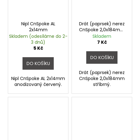
Nipl CnSpoke AL
Drát (paprsek) nerez
2x14mm
CnSpoke 2,0x184mm
stříbrný
Skladem (odesíláme do 2-
Skladem
3 dnů)
7 Kč
5 Kč
DO KOŠÍKU
DO KOŠÍKU
Drát (paprsek) nerez
Nipl CnSpoke AL 2x14mm
CnSpoke 2,0x184mm
anodizovaný červený.
stříbrný.