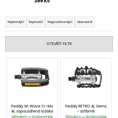
399 Kč
a
j
Ř
í
a
Nejlevnější
Nejdražší
Nejprodávanější
Abecedně
t
z
?
e
n
OTEVŘÍT FILTR
í
p
V
HLEDAT
r
ý
o
p
d
i
u
D
s
o
k
p
p
t
r
o
ů
o
Pedály M-Wave Cr-Mo
Pedály RETRO AL černo
r
AL zapouzdřená ložiska
- stříbrné
u
d
Skladem u dodavatele
Skladem u dodavatele