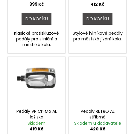
č
u
399 Kč
412 Kč
u
k
j
t
DO KOŠÍKU
DO KOŠÍKU
e
ů
m
e
Klasické protiskluzové
Stylové hliníkové pedály
pedály pro silniční a
pro městská jízdní kola.
městská kola.
SEDLO
M-
WAVE
RETRO
HNĚDÉ
550
Kč
Pedály VP Cr-Mo AL
Pedály RETRO AL
ložiska
stříbrné
Skladem
Skladem u dodavatele
419 Kč
420 Kč