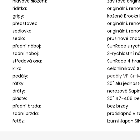
hlavové složení:
závitové origi
řidítka:
originální, re
gripy:
kožené Brooks
představec:
originální, re
sedlovka:
originální, re
sedlo:
pružinové znač
přední náboj:
SunRace s rych
zadní náboj:
3-rychlostní n
středová osa:
SunRace 4 hran
klika:
celohliníková 
pedály:
pedály VP Cr-M
ráfky:
20" Alu jednost
dráty:
nerezové Sapim
pláště:
20" 47-406 Deli
přední brzda:
bez brzdy
zadní brzda:
protišlapná v 
řetěz:
Izumi Japan Sil
Z