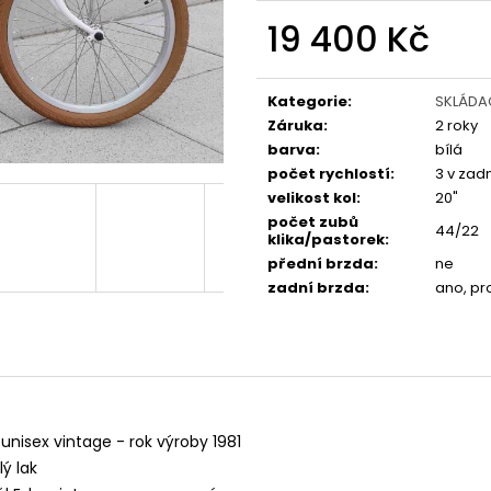
FAVORIT DÁMSKÝ - REDESIGN URBAN
ESKA SKLÁDAČKA
BIKE BY WAKARY
BIKE BY WAKARY
19 400 Kč
27 800 Kč
19 400 Kč
Měrná
cena:
Kategorie
:
SKLÁDA
Záruka
:
2 roky
barva
:
bílá
počet rychlostí
:
3 v zad
velikost kol
:
20"
počet zubů
44/22
klika/pastorek
:
přední brzda
:
ne
zadní brzda
:
ano, pr
unisex vintage - rok výroby 1981
lý lak