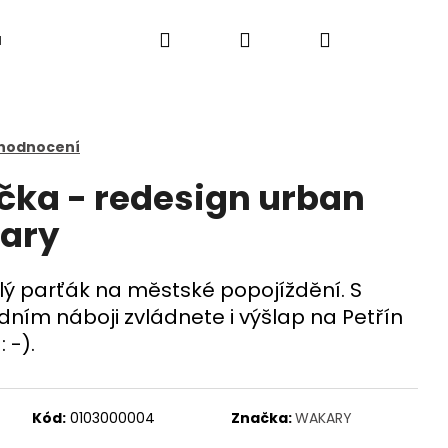
Hledat
Přihlášení
Nákupní
a
košík
 hodnocení
čka - redesign urban
kary
ý parťák na městské popojíždění. S
dním náboji zvládnete i výšlap na Petřín
 -).
Následující
Kód:
0103000004
Značka:
WAKARY