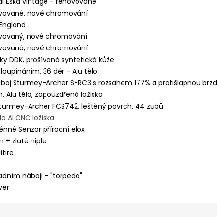
nál Eska vintage - renovované
novované, nové chromování
 England
novovaný, nové chromování
novovaná, nové chromování
ky DDK, prošívaná syntetická kůže
loupínáním, 36 děr - Alu tělo
áboj Sturmey-Archer S-RC3 s rozsahem 177% a protišlapnou brz
, Alu tělo, zapouzdřená ložiska
Sturmey-Archer FCS742, leštěný povrch, 44 zubů
o Al CNC ložiska
ěnné Senzor přírodní elox
 + zlaté niple
tire
zadním náboji - "torpedo"
ver