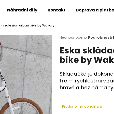
Náhradní díly
Kontakt
Doprava a platb
 - redesign urban bike by Wakary
Co potřebujete najít?
Průměrné
Neohodnoceno
Podrobnosti
hodnocení
Eska skláda
produktu
HLEDAT
je
bike by Wa
0,0
z
5
Doporučujeme
hvězdiček.
Skládačka je dokonal
třemi rychlostmi v za
hravě a bez námahy :
Prodáno, na objednání