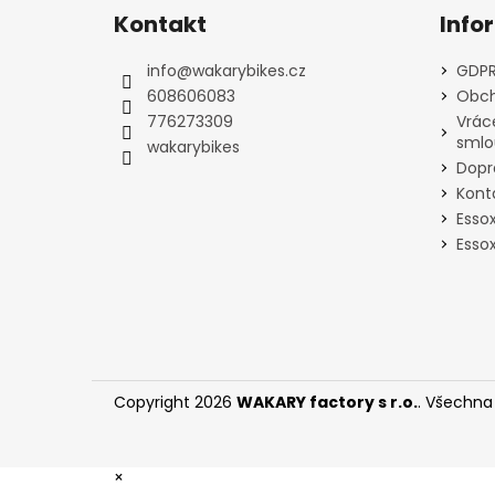
á
Kontakt
Info
p
a
info
@
wakarybikes.cz
GDPR
t
608606083
Obch
í
776273309
Vrác
smlo
wakarybikes
Dopr
Kont
Esso
Essox
Copyright 2026
WAKARY factory s r.o.
. Všechna
×