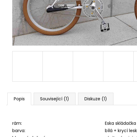
FAVORIT PÁNSKÝ - REDESIGN SPORT
BIKE BY WAKARY
28 800 Kč
Popis
Související (1)
Diskuze (1)
rám:
Eska skládačka 
barva:
bílá + krycí lesk