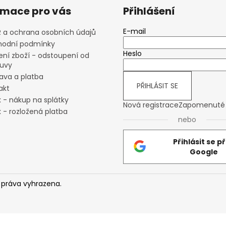
rmace pro vás
Přihlášení
E-mail
 a ochrana osobních údajů
odní podmínky
Heslo
ení zboží - odstoupení od
uvy
ava a platba
PŘIHLÁSIT SE
akt
x - nákup na splátky
Nová registrace
Zapomenuté 
 - rozložená platba
nebo
Přihlásit se p
Google
 práva vyhrazena.