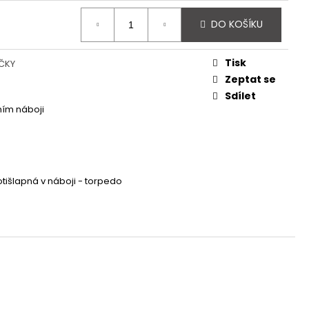
 - REDESIGN URBAN
DO KOŠÍKU
Tisk
ČKY
Zeptat se
Sdílet
ním náboji
otišlapná v náboji - torpedo