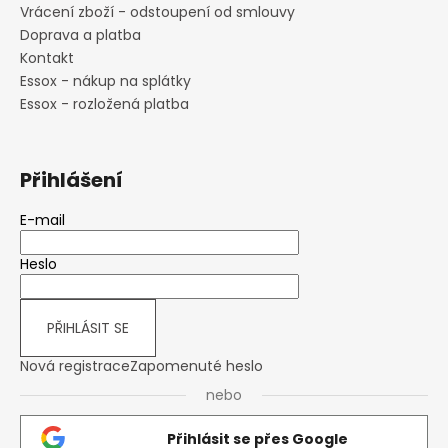
i
Vrácení zboží - odstoupení od smlouvy
s
Doprava a platba
u
Kontakt
Essox - nákup na splátky
Essox - rozložená platba
Přihlášení
E-mail
Heslo
PŘIHLÁSIT SE
Nová registrace
Zapomenuté heslo
nebo
Přihlásit se přes Google