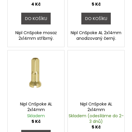
č
u
4 Kč
5 Kč
u
k
j
t
DO KOŠÍKU
DO KOŠÍKU
e
ů
m
e
Nipl CnSpoke mosaz
Nipl CnSpoke AL 2x14mm
2x14mm stříbrný.
anodizovaný černý.
SEDLO
M-
WAVE
RETRO
HNĚDÉ
550
Kč
Nipl CnSpoke AL
Nipl CnSpoke AL
2x14mm
2x14mm
Skladem
Skladem (odesíláme do 2-
5 Kč
3 dnů)
5 Kč