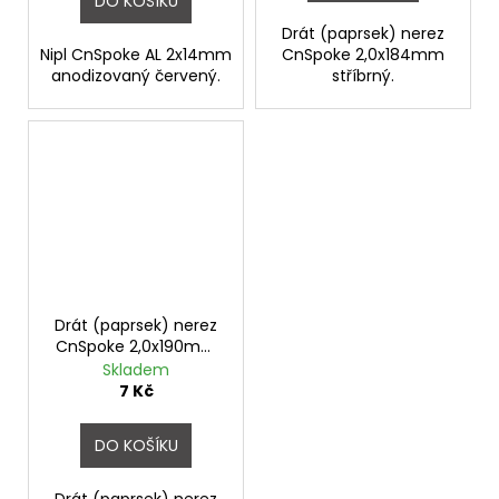
DO KOŠÍKU
Drát (paprsek) nerez
Nipl CnSpoke AL 2x14mm
CnSpoke 2,0x184mm
anodizovaný červený.
stříbrný.
Drát (paprsek) nerez
CnSpoke 2,0x190mm
stříbrný
Skladem
7 Kč
DO KOŠÍKU
Drát (paprsek) nerez