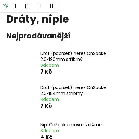
K
Přejít
Hledat
Nákupní
Menu
Přihlášení
na
o
obsah
Dráty, niple
Zpět
Zpět
košík
š
í
C
Nejprodávanější
k
o
p
Drát (paprsek) nerez CnSpoke
o
2,0x190mm stříbrný
t
Skladem
7 Kč
ř
e
Drát (paprsek) nerez CnSpoke
b
2,0x184mm stříbrný
u
Skladem
j
7 Kč
e
t
Nipl CnSpoke mosaz 2x14mm
e
Skladem
4 Kč
n