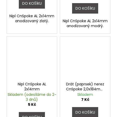
DO KOŠÍKU
DO KOŠÍKU
Nipl CnSpoke AL 2x14mm
anodizovaný zlatý.
Nipl CnSpoke AL 2x14mm
anodizovaný modrý.
Nipl CnSpoke AL
Drát (paprsek) nerez
2x14mm
CnSpoke 2,0x184mm
stříbrný
Skladem (odesíláme do 2-
Skladem
3 dnů)
7 Kč
5 Kč
DO KOŠÍKU