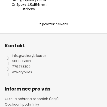
CnSpoke 2,0x184mm
stříbrný.
7
položek celkem
O
v
Z
l
á
á
Kontakt
d
p
a
a
info
@
wakarybikes.cz
c
t
608606083
í
í
776273309
p
wakarybikes
r
v
k
Informace pro vás
y
v
GDPR a ochrana osobních údajů
ý
Obchodní podmínky
p