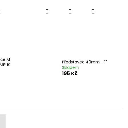
Hledat
Přihlášení
Nákupní
a
košík
vce M
Představec 40mm - 1"
IMBUS
Skladem
195 Kč
Následující