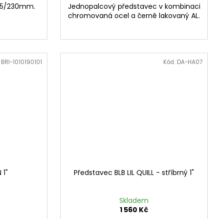
,25/230mm.
Jednopalcový představec v kombinaci
chromovaná ocel a černě lakovaný AL.
:
BRI-1010190101
Kód:
DA-HA07
 1"
Představec BLB LIL QUILL - stříbrný 1"
Skladem
1 560 Kč