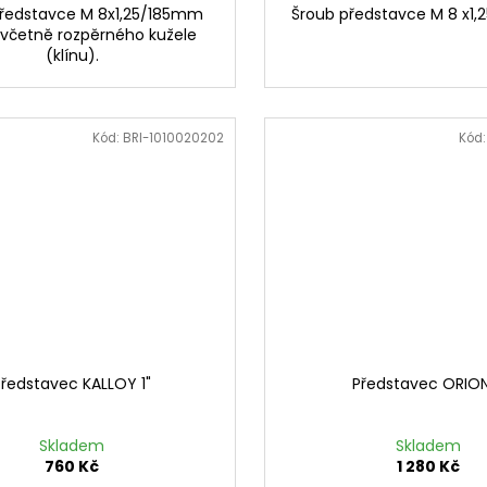
ředstavce M 8x1,25/185mm
Šroub představce M 8 x1
včetně rozpěrného kužele
(klínu).
Kód:
BRI-1010020202
Kód
Představec KALLOY 1"
Představec ORION
Skladem
Skladem
760 Kč
1 280 Kč