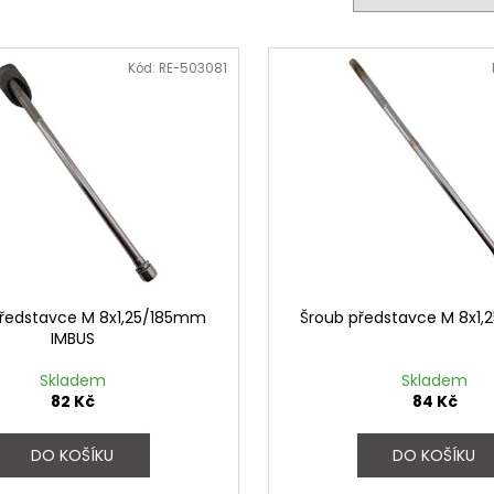
FAVORIT DÁMSKÝ - REDESIGN URBAN
ESKA SKLÁDAČKA
BIKE BY WAKARY
BIKE BY WAKARY
27 800 Kč
19 400 Kč
Kód:
RE-503081
ředstavce M 8x1,25/185mm
Šroub představce M 8x1
IMBUS
Skladem
Skladem
82 Kč
84 Kč
DO KOŠÍKU
DO KOŠÍKU