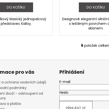
DO KOŠÍKU
DO KOŠÍKU
íkový klasický jednopalcový
Designově elegantní silničn
představec Kalloy.
s leštěným povrchem 
sklonem.
6
položek celke
O
v
l
á
d
rmace pro vás
Přihlášení
a
c
E-mail
 a ochrana osobních údajů
í
odní podmínky
p
Heslo
ení zboží - odstoupení od
r
uvy
v
ava a platba
k
PŘIHLÁSIT SE