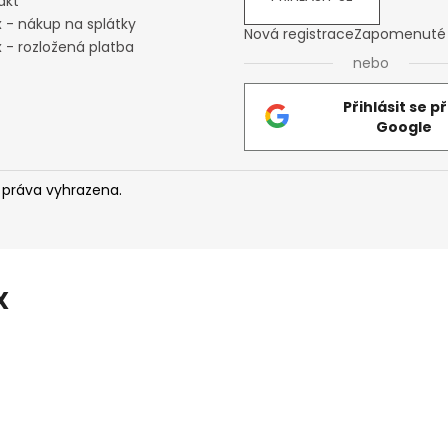
akt
y
x - nákup na splátky
v
Nová registrace
Zapomenuté 
 - rozložená platba
ý
nebo
p
i
Přihlásit se p
s
Google
u
 práva vyhrazena.
X