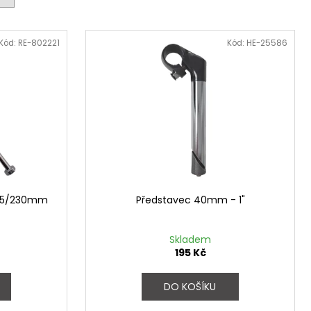
 - REDESIGN URBAN
Kód:
RE-802221
Kód:
HE-25586
,25/230mm
Představec 40mm - 1"
Skladem
195 Kč
DO KOŠÍKU