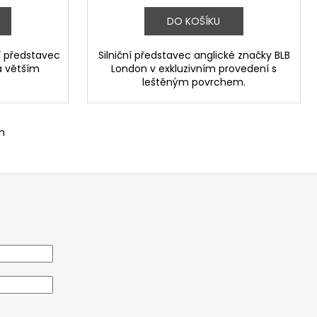
DO KOŠÍKU
í představec
Silniční představec anglické značky BLB
a větším
London v exkluzivním provedení s
leštěným povrchem.
m