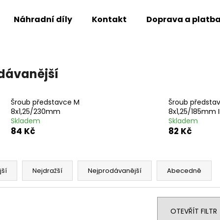
Náhradní díly
Kontakt
Doprava a platb
Co potřebujete najít?
dávanější
HLEDAT
Šroub představce M
Šroub předsta
8x1,25/230mm
8x1,25/185mm 
Skladem
Skladem
84 Kč
82 Kč
Doporučujeme
jší
Nejdražší
Nejprodávanější
Abecedně
OTEVŘÍT FILTR