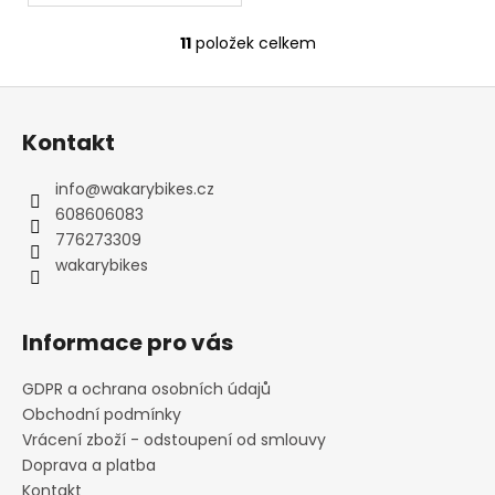
11
položek celkem
O
v
Z
l
á
á
Kontakt
d
p
a
a
info
@
wakarybikes.cz
c
t
608606083
í
í
776273309
p
wakarybikes
r
v
k
Informace pro vás
y
v
GDPR a ochrana osobních údajů
ý
Obchodní podmínky
p
i
Vrácení zboží - odstoupení od smlouvy
s
Doprava a platba
u
Kontakt