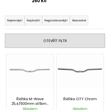
250 Kč
a
j
Ř
í
a
Nejlevnější
Nejdražší
Nejprodávanější
Abecedně
t
z
?
e
n
OTEVŘÍT FILTR
í
p
V
HLEDAT
r
ý
o
p
d
i
u
D
s
o
k
p
p
t
r
o
ů
o
Řídítka M-Wave
Řídítka CITY Chrom
r
25,4/600mm stříbrná
u
d
zrnitý povrch
Skladem
Skladem