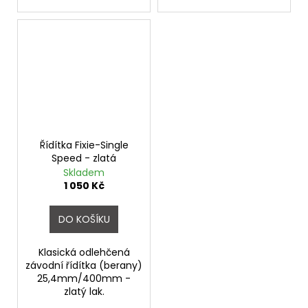
Řídítka Fixie-Single
Speed - zlatá
Skladem
1 050 Kč
DO KOŠÍKU
Klasická odlehčená
závodní řídítka (berany)
25,4mm/400mm -
zlatý lak.