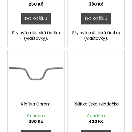
č
u
250 Kč
380 Kč
u
k
j
t
DO KOŠÍKU
DO KOŠÍKU
e
ů
m
e
Stylová městská řídítka
Stylová městská řídítka
(vlaštovky).
(vlaštovky).
PRUŽINOVÉ
SEDLO
MONTE
GRAPPA
07F
ČERNÉ
711
Kč
Řídítka Chrom
Řídítka Eska skládačka
Skladem
Skladem
380 Kč
420 Kč