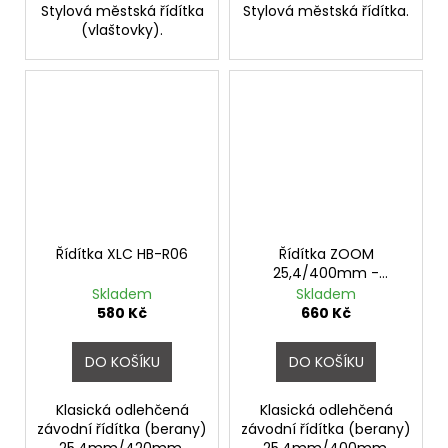
Stylová městská řídítka
Stylová městská řídítka.
(vlaštovky).
Řídítka XLC HB-R06
Řídítka ZOOM
25,4/400mm -
stříbrná zrnitý povrch
Skladem
Skladem
580 Kč
660 Kč
DO KOŠÍKU
DO KOŠÍKU
Klasická odlehčená
Klasická odlehčená
závodní řídítka (berany)
závodní řídítka (berany)
25,4mm/420mm.
25,4mm/400mm.