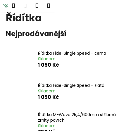
K
Přejít
Hledat
Nákupní
Menu
Přihlášení
na
o
obsah
Řídítka
Zpět
Zpět
košík
š
í
C
Nejprodávanější
k
o
p
o
Řídítka Fixie-Single Speed - černá
Skladem
t
1 050 Kč
ř
e
b
Řídítka Fixie-Single Speed - zlatá
u
Skladem
1 050 Kč
j
e
t
Řídítka M-Wave 25,4/600mm stříbrná
zrnitý povrch
e
Skladem
n