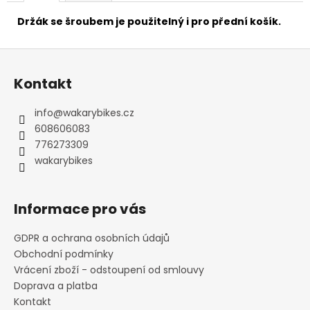
č
u
Držák se šroubem je použitelný i pro přední košík.
j
e
Z
m
á
e
Kontakt
p
a
info
@
wakarybikes.cz
FAVORIT
t
608606083
PÁNSKÝ
-
í
776273309
REDESIGN
wakarybikes
SPORT
BIKE
BY
WAKARY
Informace pro vás
28
800
GDPR a ochrana osobních údajů
Kč
Obchodní podmínky
Vrácení zboží - odstoupení od smlouvy
Doprava a platba
Kontakt