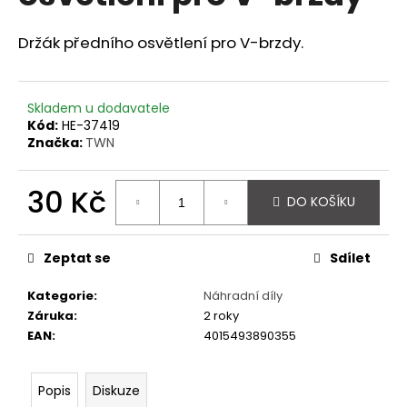
z
a
5
hvězdiček.
Držák předního osvětlení pro V-brzdy.
j
í
t
Skladem u dodavatele
?
Kód:
HE-37419
Značka:
TWN
30 Kč
DO KOŠÍKU
HLEDAT
Měrná
cena:
Zeptat se
Sdílet
D
Kategorie
:
Náhradní díly
o
Záruka
:
2 roky
p
EAN
:
4015493890355
o
r
u
Popis
Diskuze