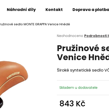
Náhradní díly
Kontakt
Doprava a platb
ružinové sedlo MONTE GRAPPA Venice Hnědé
Co potřebujete najít?
Průměrné
Neohodnoceno
Podrobnosti
hodnocení
Pružinové 
produktu
HLEDAT
je
Venice Hně
0,0
z
5
Doporučujeme
hvězdiček.
Široké syntetické sedlo 
Skladem u dodavatele
843 Kč