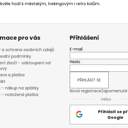
skvěle hodí k městským, trekingovým i retro kolům.
rmace pro vás
Přihlášení
E-mail
 a ochrana osobních údajů
odní podmínky
Heslo
ení zboží - odstoupení od
uvy
ava a platba
PŘIHLÁSIT SE
akt
x - nákup na splátky
Nová registrace
Zapomenuté 
 - rozložená platba
nebo
Přihlásit se p
Google