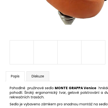
FAVORIT PÁNSKÝ - REDESIGN SPORT
BIKE BY WAKARY
28 800 Kč
Popis
Diskuze
Pohodlné pružinové sedlo
MONTE GRAPPA Venice
hnědé 
pohodlí. Široký ergonomický tvar, gelové polstrování a d
rekreačních trasách.
Sedlo je vybaveno zámkem pro snadnou montáž na sedl