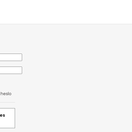
heslo
řes