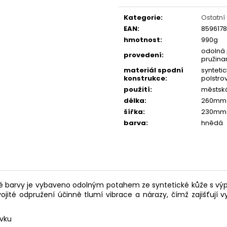
Měrná
FAVORIT DÁMSKÝ - REDESIGN URBAN
ESKA SKLÁDAČKA
BIKE BY WAKARY
BIKE BY WAKARY
cena:
Kategorie
:
Ostatní
27 800 Kč
19 400 Kč
EAN
:
859617
hmotnost
:
990g
odolná 
provedení
:
pružina
materiál spodní
synteti
konstrukce
:
polstro
použití
:
městská
délka
:
260mm
šířka
:
230mm
barva
:
hnědá
barvy je vybaveno odolným potahem ze syntetické kůže s výpln
vojité odpružení účinně tlumí vibrace a nárazy, čímž zajišťují 
ovku