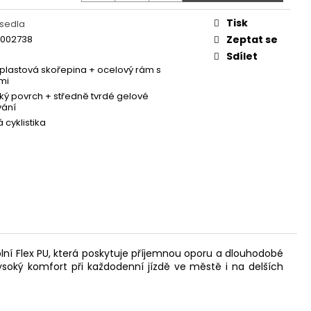
 - REDESIGN URBAN
Tisk
 sedla
8002738
Zeptat se
Sdílet
plastová skořepina + ocelový rám s
mi
cký povrch + středně tvrdé gelové
vání
 cyklistika
í Flex PU, která poskytuje příjemnou oporu a dlouhodobé
vysoký komfort při každodenní jízdě ve městě i na delších