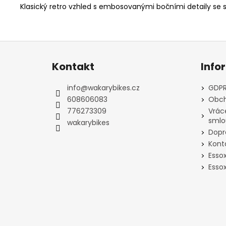
Klasický retro vzhled s embosovanými bočními detaily se 
Z
á
Kontakt
Info
p
a
info
@
wakarybikes.cz
GDPR
t
608606083
Obch
í
776273309
Vrác
smlo
wakarybikes
Dopr
Kont
Esso
Essox