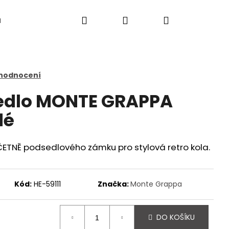
Hledat
Přihlášení
Nákupní
a
košík
 hodnocení
sedlo MONTE GRAPPA
dé
VČETNĚ podsedlového zámku pro stylová retro kola.
Kód:
HE-59111
Značka:
Monte Grappa
Následující
DO KOŠÍKU