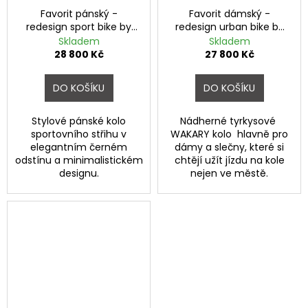
o
a
Favorit pánský -
Favorit dámský -
d
redesign sport bike by
redesign urban bike by
j
Wakary
Wakary
Skladem
Skladem
í
ě
28 800 Kč
27 800 Kč
t
s
?
DO KOŠÍKU
DO KOŠÍKU
d
Stylové pánské kolo
Nádherné tyrkysové
e
sportovního střihu v
WAKARY kolo hlavně pro
elegantním černém
dámy a slečny, které si
s
HLEDAT
odstínu a minimalistickém
chtějí užít jízdu na kole
designu.
nejen ve městě.
i
g
D
n
o
p
o
o
r
v
u