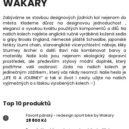
Y
WAKARY
Zabýváme se stavbou designových jízdních kol nejenom do
města. Klademe důraz na designovou jednoduchost ,
eleganci a vysokou kvalitu použitých komponentů a dílů. Na
našich kolech najdete anglická ručně vyráběná kožená sedla
a gripy Brooks England, německé pláště Schwalbe, japonské
řetězy Izumi chain, staroanglické vícerychlostní náboje, kliky
Sturmey Archer a další. Baví nás kombinovat barvy a
materiály. Naše kola jsou nejenom ekologický dopravní
prostředek, ale především stylový módní doplněk, který
podtrhne vaši osobnost. Jízda na našich kolech je
jedinečným zážitkem , který vás nikdy neomrzí. Naše heslo je
„LIFE IS A JOURNEY“ a tak si život i cesty užijte na našich
vyjímečných a s láskou vyrobených kolech :-)
Top 10 produktů
Favorit pánský - redesign sport bike by Wakary
28 800 Kč