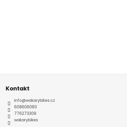
Z
á
Kontakt
p
a
info
@
wakarybikes.cz
t
608606083
í
776273309
wakarybikes