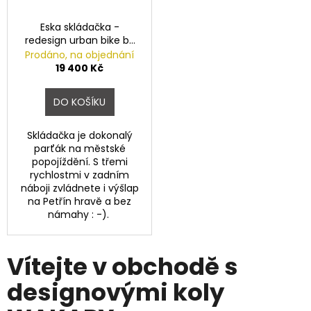
ý
č
u
m
Eska skládačka -
j
redesign urban bike by
e
i
Wakary
Prodáno, na objednání
m
19 400 Kč
k
e
o
DO KOŠÍKU
PRUŽINOVÉ
l
SEDLO
Skládačka je dokonalý
MONTE
parťák na městské
y
GRAPPA
popojíždění. S třemi
07F
rychlostmi v zadním
W
ČERNÉ
náboji zvládnete i výšlap
711
na Petřín hravě a bez
A
Kč
námahy : -).
K
A
Vítejte v obchodě s
R
designovými koly