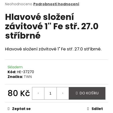
Průměrné
Neohodnoceno
Podrobnosti hodnocení
a
hodnocení
j
Hlavové složení
produktu
í
je
závitové 1" Fe stř. 27.0
0,0
t
z
?
stříbrné
5
hvězdiček.
Hlavové složení závitové 1" Fe stř. 27.0 stříbrné.
HLEDAT
Skladem
Kód:
HE-37270
Značka:
TWN
D
o
80 Kč
p
DO KOŠÍKU
o
Měrná
r
cena:
u
Zeptat se
Sdílet