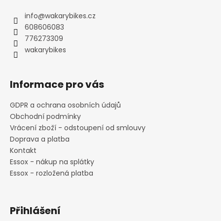
p
a
info
@
wakarybikes.cz
t
608606083
í
776273309
wakarybikes
Informace pro vás
GDPR a ochrana osobních údajů
Obchodní podmínky
Vrácení zboží - odstoupení od smlouvy
Doprava a platba
Kontakt
Essox - nákup na splátky
Essox - rozložená platba
Přihlášení