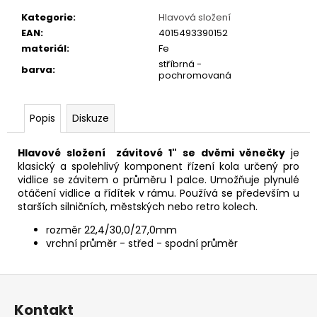
č
u
Kategorie
:
Hlavová složení
j
EAN
:
4015493390152
e
materiál
:
Fe
m
stříbrná -
barva
:
pochromovaná
e
Popis
Diskuze
PRUŽINOVÉ
SEDLO
MONTE
Hlavové složení závitové 1" se dvěmi věnečky
je
GRAPPA
klasický a spolehlivý komponent řízení kola určený pro
VENICE
vidlice se závitem o průměru 1 palce. Umožňuje plynulé
HNĚDÉ
otáčení vidlice a řídítek v rámu. Používá se především u
843
starších silničních, městských nebo retro kolech.
Kč
rozměr 22,4/30,0/27,0mm
vrchní průměr - střed - spodní průměr
Z
á
Kontakt