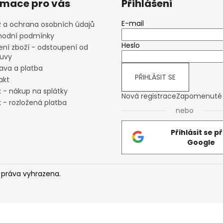
rmace pro vás
Přihlášení
E-mail
 a ochrana osobních údajů
odní podmínky
Heslo
ení zboží - odstoupení od
uvy
ava a platba
PŘIHLÁSIT SE
akt
x - nákup na splátky
Nová registrace
Zapomenuté 
 - rozložená platba
nebo
Přihlásit se p
Google
 práva vyhrazena.