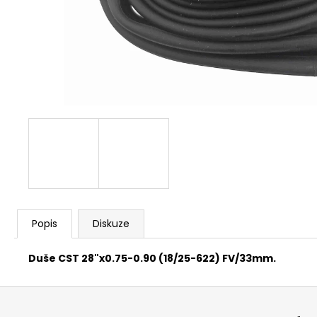
FAVORIT PÁNSKÝ - REDESIGN SPORT
BIKE BY WAKARY
28 800 Kč
Popis
Diskuze
Duše CST 28"x0.75-0.90 (18/25-622) FV/33mm.
Z
á