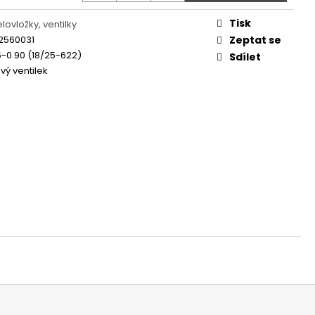
 - REDESIGN URBAN
Tisk
lovložky, ventilky
2560031
Zeptat se
5-0.90 (18/25-622)
Sdílet
vý ventilek