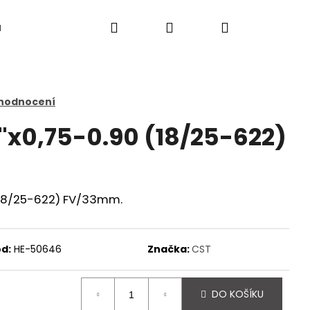
Hledat
Přihlášení
Nákupní
a
košík
 hodnocení
"x0,75-0.90 (18/25-622)
(18/25-622) FV/33mm.
d:
HE-50646
Značka:
CST
Následující
DO KOŠÍKU