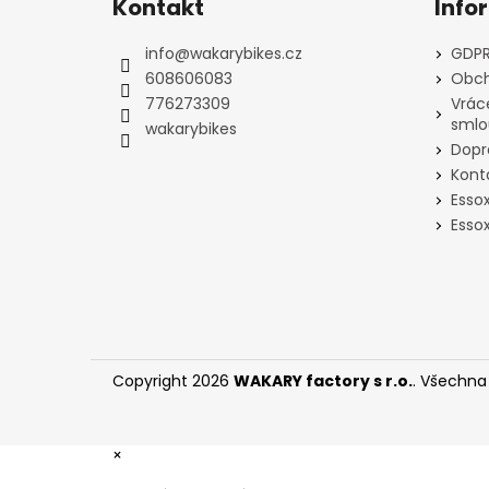
Kontakt
Info
p
a
info
@
wakarybikes.cz
GDPR
t
608606083
Obch
í
776273309
Vrác
smlo
wakarybikes
Dopr
Kont
Esso
Essox
Copyright 2026
WAKARY factory s r.o.
. Všechna
×