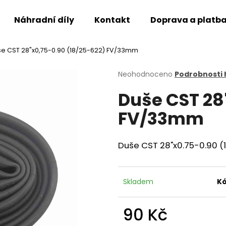
Náhradní díly
Kontakt
Doprava a platb
e CST 28"x0,75-0.90 (18/25-622) FV/33mm
Co potřebujete najít?
Průměrné
Neohodnoceno
Podrobnosti
hodnocení
Duše CST 28
produktu
HLEDAT
je
FV/33mm
0,0
z
5
Doporučujeme
hvězdiček.
Duše CST 28"x0.75-0.90 
Skladem
Kó
90 Kč