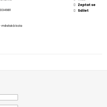
 - REDESIGN URBAN
Zeptat se
3034981
Sdílet
 - městská kola