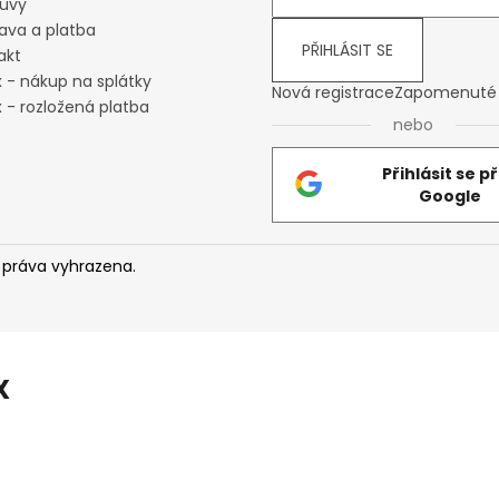
uvy
ava a platba
PŘIHLÁSIT SE
akt
x - nákup na splátky
Nová registrace
Zapomenuté 
 - rozložená platba
nebo
Přihlásit se p
Google
 práva vyhrazena.
X