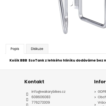
FAVORIT PÁNSKÝ - REDESIGN SPORT
BIKE BY WAKARY
28 800 Kč
Popis
Diskuze
Košík BBB EcoTank z lehkého hliníku dodáváme bez 
Z
á
Kontakt
Info
p
a
info
@
wakarybikes.cz
GDPR
t
608606083
Obch
í
776273309
Vrác