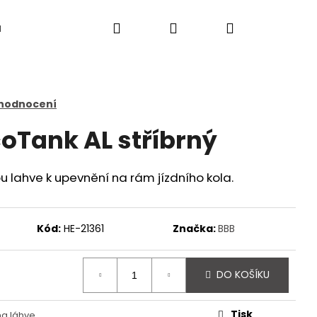
Hledat
Přihlášení
Nákupní
a
košík
 hodnocení
coTank AL stříbrný
u lahve k upevnění na rám jízdního kola.
Kód:
HE-21361
Značka:
BBB
DO KOŠÍKU
Následující
Tisk
na láhve