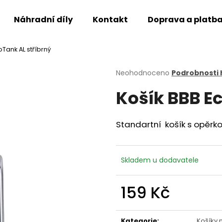
Náhradní díly
Kontakt
Doprava a platb
oTank AL stříbrný
Co potřebujete najít?
Průměrné
Neohodnoceno
Podrobnosti
hodnocení
Košík BBB E
produktu
HLEDAT
je
0,0
z
Standartní košík s opěrko
5
Doporučujeme
hvězdiček.
Skladem u dodavatele
159 Kč
Měrná
cena:
Kategorie
:
Košíky 