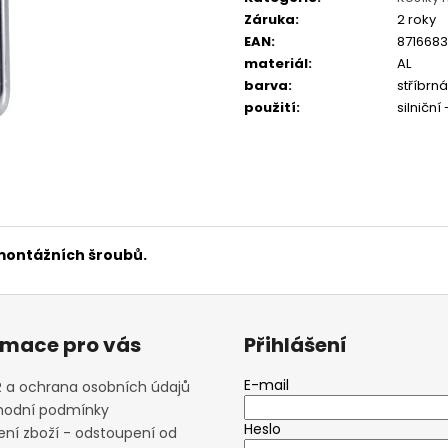
FAVORIT DÁMSKÝ - REDESIGN URBAN
ESKA SKLÁDAČKA
Záruka
:
2 roky
BIKE BY WAKARY
BIKE BY WAKARY
EAN
:
871668
27 800 Kč
19 400 Kč
materiál
:
AL
barva
:
stříbrná
použití
:
silniční
montážních šroubů.
rmace pro vás
Přihlášení
E-mail
 a ochrana osobních údajů
odní podmínky
Heslo
ení zboží - odstoupení od