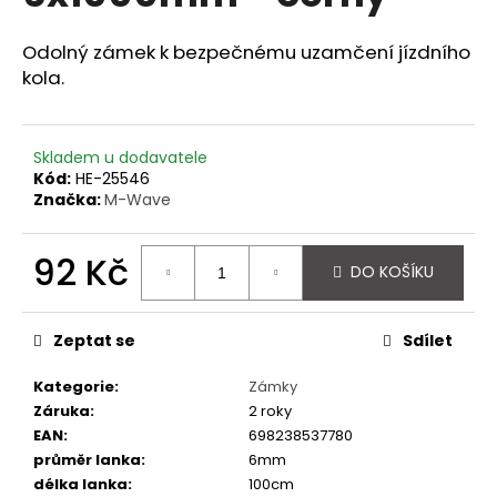
z
a
5
hvězdiček.
Odolný zámek k bezpečnému uzamčení jízdního
j
kola.
í
t
?
Skladem u dodavatele
Kód:
HE-25546
Značka:
M-Wave
HLEDAT
92 Kč
DO KOŠÍKU
Měrná
cena:
Zeptat se
Sdílet
D
o
Kategorie
:
Zámky
p
Záruka
:
2 roky
o
EAN
:
698238537780
r
průměr lanka
:
6mm
u
délka lanka
:
100cm