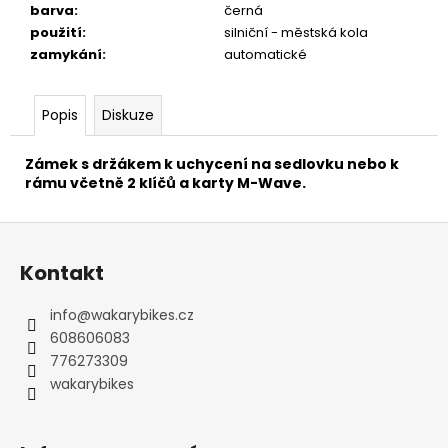
č
barva
:
černá
u
použití
:
silniční - městská kola
j
zamykání
:
automatické
e
m
e
Popis
Diskuze
Zámek s držákem k uchycení na sedlovku nebo k
PRUŽINOVÉ
rámu včetně 2 klíčů a karty M-Wave.
SEDLO
MONTE
GRAPPA
Z
VENICE
á
HNĚDÉ
Kontakt
p
843
Kč
a
info
@
wakarybikes.cz
t
608606083
í
776273309
wakarybikes