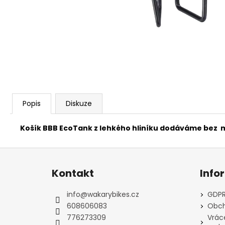
FAVORIT PÁNSKÝ - REDESIGN SPORT
BIKE BY WAKARY
28 800 Kč
Popis
Diskuze
Košík BBB EcoTank z lehkého hliníku dodáváme bez 
Z
á
Kontakt
Info
p
a
info
@
wakarybikes.cz
GDPR
t
608606083
Obch
í
776273309
Vrác