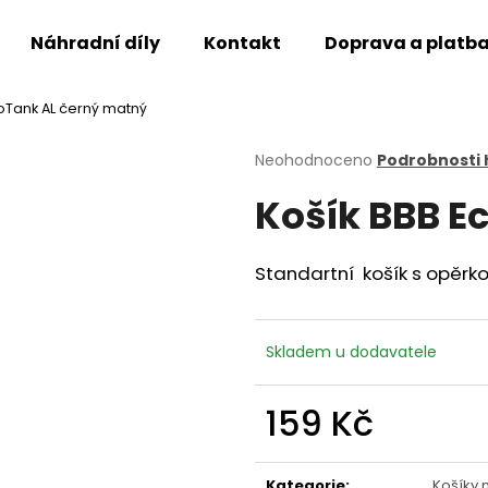
Náhradní díly
Kontakt
Doprava a platb
oTank AL černý matný
Co potřebujete najít?
Průměrné
Neohodnoceno
Podrobnosti
hodnocení
Košík BBB E
produktu
HLEDAT
je
0,0
z
Standartní košík s opěrko
5
Doporučujeme
hvězdiček.
Skladem u dodavatele
159 Kč
Měrná
cena:
Kategorie
:
Košíky 