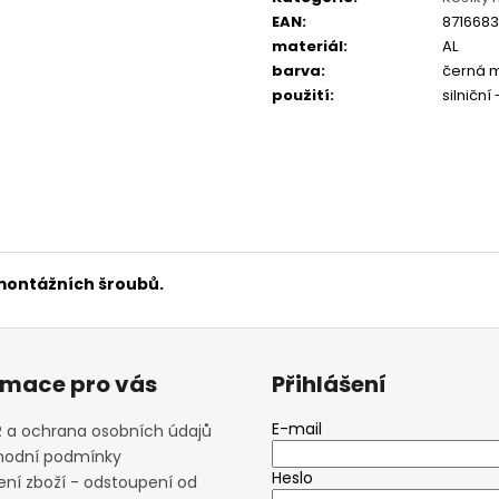
FAVORIT DÁMSKÝ - REDESIGN URBAN
ESKA SKLÁDAČKA
EAN
:
871668
BIKE BY WAKARY
BIKE BY WAKARY
materiál
:
AL
27 800 Kč
19 400 Kč
barva
:
černá 
použití
:
silniční
montážních šroubů.
rmace pro vás
Přihlášení
E-mail
 a ochrana osobních údajů
odní podmínky
Heslo
ení zboží - odstoupení od