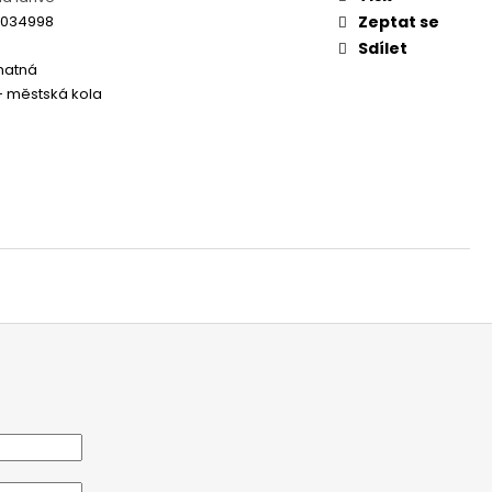
 - REDESIGN URBAN
3034998
Zeptat se
Sdílet
matná
 - městská kola