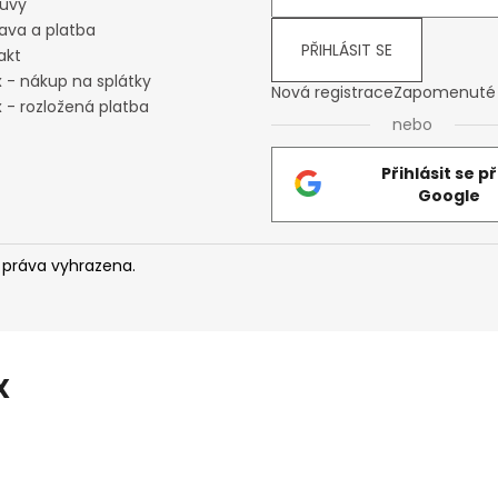
uvy
ava a platba
PŘIHLÁSIT SE
akt
x - nákup na splátky
Nová registrace
Zapomenuté 
 - rozložená platba
nebo
Přihlásit se p
Google
 práva vyhrazena.
X