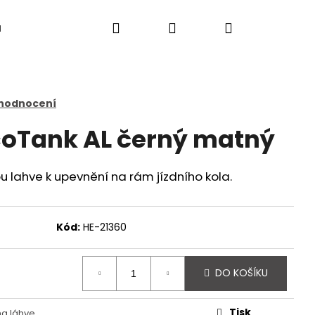
Hledat
Přihlášení
Nákupní
a
košík
 hodnocení
coTank AL černý matný
u lahve k upevnění na rám jízdního kola.
Kód:
HE-21360
DO KOŠÍKU
Následující
Tisk
na láhve