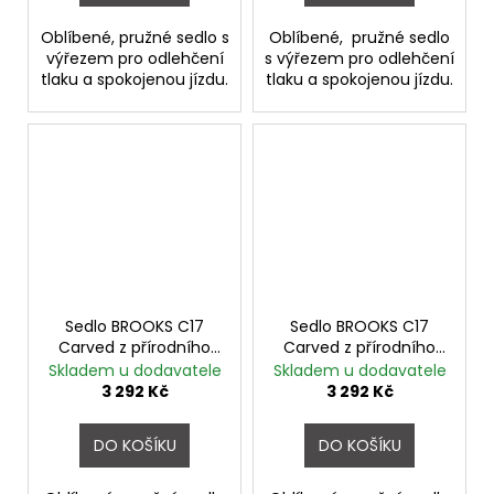
Oblíbené, pružné sedlo s
Oblíbené, pružné sedlo
výřezem pro odlehčení
s výřezem pro odlehčení
tlaku a spokojenou jízdu.
tlaku a spokojenou jízdu.
Sedlo BROOKS C17
Sedlo BROOKS C17
Carved z přírodního
Carved z přírodního
kaučuku Mud Green
kaučuku Octane
Skladem u dodavatele
Skladem u dodavatele
3 292 Kč
3 292 Kč
DO KOŠÍKU
DO KOŠÍKU