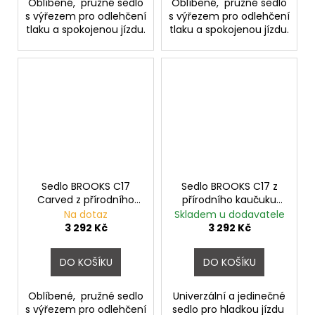
Oblíbené, pružné sedlo
Oblíbené, pružné sedlo
s výřezem pro odlehčení
s výřezem pro odlehčení
tlaku a spokojenou jízdu.
tlaku a spokojenou jízdu.
Sedlo BROOKS C17
Sedlo BROOKS C17 z
Carved z přírodního
přírodního kaučuku
kaučuku Orange
Black
Na dotaz
Skladem u dodavatele
3 292 Kč
3 292 Kč
DO KOŠÍKU
DO KOŠÍKU
Oblíbené, pružné sedlo
Univerzální a jedinečné
s výřezem pro odlehčení
sedlo pro hladkou jízdu