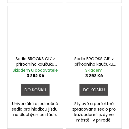
Sedlo BROOKS C17 z
Sedlo BROOKS C19 z
přírodního kaučuku
přírodního kaučuku
Orange
Black
Skladem u dodavatele
Skladem
3 292 Kč
3 292 Kč
DO KOŠÍKU
DO KOŠÍKU
Univerzální a jedinečné
Stylové a perfektně
sedlo pro hladkou jízdu
zpracované sedlo pro
na dlouhých cestách.
každodenní jízdy ve
městě i v přírodě.