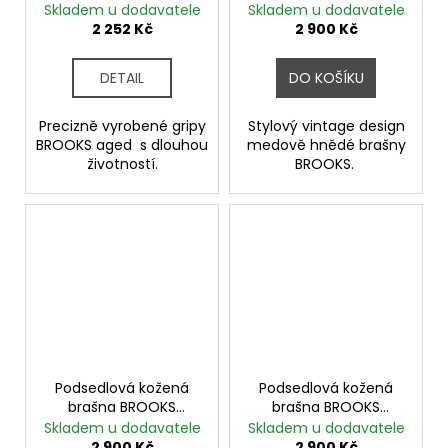
AGED
CHALLENGE large
Skladem u dodavatele
Skladem u dodavatele
2 252 Kč
2 900 Kč
DETAIL
DO KOŠÍKU
Precizně vyrobené gripy
Stylový vintage design
BROOKS aged s dlouhou
medově hnědé brašny
životností.
BROOKS.
Podsedlová kožená
Podsedlová kožená
brašna BROOKS
brašna BROOKS
CHALLENGE large
CHALLENGE large
Skladem u dodavatele
Skladem u dodavatele
2 900 Kč
2 900 Kč