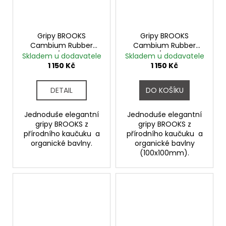
Gripy BROOKS
Gripy BROOKS
Cambium Rubber
Cambium Rubber
black/orange
černá/měděná
Skladem u dodavatele
Skladem u dodavatele
1 150 Kč
1 150 Kč
DETAIL
DO KOŠÍKU
Jednoduše elegantní
Jednoduše elegantní
gripy BROOKS z
gripy BROOKS z
přírodního kaučuku a
přírodního kaučuku a
organické bavlny.
organické bavlny
(100x100mm).