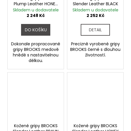
Plump Leather HONEY
Slender Leather BLACK
- řezané
Skladem u dodavatele
Skladem u dodavatele
2 248 Kč
2 252 Kč
DO KOŠÍKU
DETAIL
Dokonale propracované
Precizně vyrobené gripy
gripy BROOKS medově
BROOKS černé s dlouhou
hnědé s nastavitelnou
životností.
délkou.
Kožené gripy BROOKS
Kožené gripy BROOKS