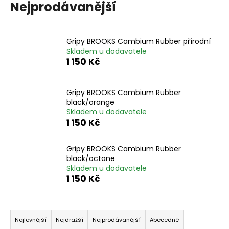
Nejprodávanější
a
j
í
Gripy BROOKS Cambium Rubber přírodní
t
Skladem u dodavatele
1 150 Kč
?
Gripy BROOKS Cambium Rubber
black/orange
Skladem u dodavatele
HLEDAT
1 150 Kč
Gripy BROOKS Cambium Rubber
black/octane
D
Skladem u dodavatele
o
1 150 Kč
p
o
Ř
r
u
a
Nejlevnější
Nejdražší
Nejprodávanější
Abecedně