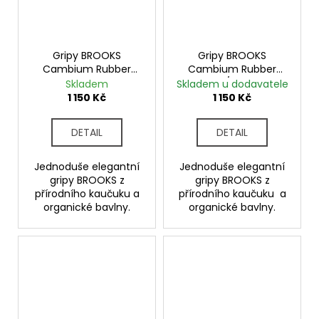
Gripy BROOKS
Gripy BROOKS
Cambium Rubber
Cambium Rubber
BLACK
black/octane
Skladem
Skladem u dodavatele
1 150 Kč
1 150 Kč
DETAIL
DETAIL
Jednoduše elegantní
Jednoduše elegantní
gripy BROOKS z
gripy BROOKS z
přírodního kaučuku a
přírodního kaučuku a
organické bavlny.
organické bavlny.