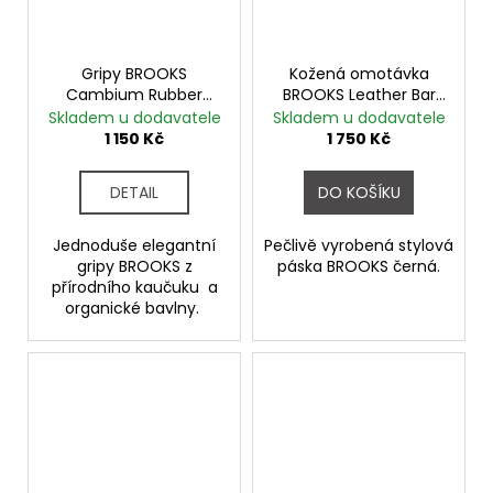
Gripy BROOKS
Kožená omotávka
Cambium Rubber
BROOKS Leather Bar
přírodní
Tape BLACK
Skladem u dodavatele
Skladem u dodavatele
1 150 Kč
1 750 Kč
DETAIL
DO KOŠÍKU
Jednoduše elegantní
Pečlivě vyrobená stylová
gripy BROOKS z
páska BROOKS černá.
přírodního kaučuku a
organické bavlny.