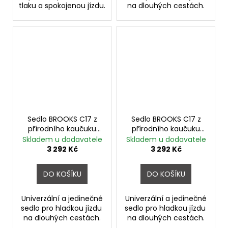
tlaku a spokojenou jízdu.
na dlouhých cestách.
Sedlo BROOKS C17 z
Sedlo BROOKS C17 z
přírodního kaučuku
přírodního kaučuku
Mud Green
Octane
Skladem u dodavatele
Skladem u dodavatele
3 292 Kč
3 292 Kč
DO KOŠÍKU
DO KOŠÍKU
Univerzální a jedinečné
Univerzální a jedinečné
sedlo pro hladkou jízdu
sedlo pro hladkou jízdu
na dlouhých cestách.
na dlouhých cestách.