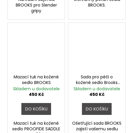
BROOKS pro Slender
BROOKS.
gripy
Mazací tuk na kožené
Sada pro péči o
sedlo BROOKS
kožené sedlo Brooks
leather saddle care kit
Skladem u dodavatele
Skladem u dodavatele
450 Kč
450 Kč
DO KOŠÍKU
DO KOŠÍKU
Mazací tuk na kožené
Ošetřující sada BROOKS
sedlo PROOFIDE SADDLE
zajistí vašemu sedlu