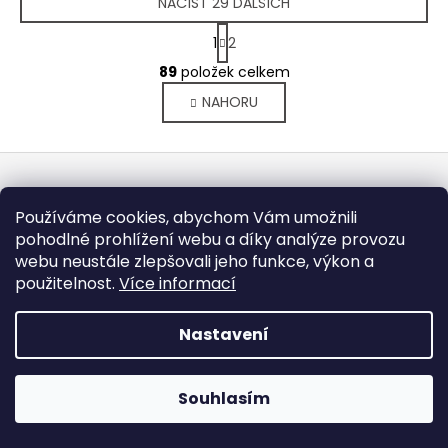
NAČÍST 29 DALŠÍCH
S
1
2
t
O
r
89
položek celkem
v
á
NAHORU
l
n
k
á
o
d
Z
v
a
á
á
c
Kontakt
n
p
í
Používáme cookies, abychom Vám umožnili
í
p
a
pohodlné prohlížení webu a díky analýze provozu
info
@
wakarybikes.cz
r
webu neustále zlepšovali jeho funkce, výkon a
t
608606083
v
použitelnost.
Více informací
í
776273309
k
wakarybikes
y
Nastavení
v
ý
Informace pro vás
p
Souhlasím
i
GDPR a ochrana osobních údajů
s