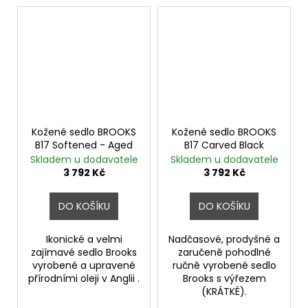
Kožené sedlo BROOKS
Kožené sedlo BROOKS
B17 Softened - Aged
B17 Carved Black
Skladem u dodavatele
Skladem u dodavatele
3 792 Kč
3 792 Kč
DO KOŠÍKU
DO KOŠÍKU
Ikonické a velmi
Nadčasové, prodyšné a
zajímavé sedlo Brooks
zaručeně pohodlné
vyrobené a upravené
ručně vyrobené sedlo
přírodními oleji v Anglii .
Brooks s výřezem
(KRÁTKÉ).