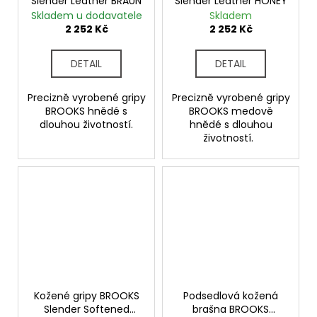
Slender Leather BRAUN
Slender Leather HONEY
Skladem u dodavatele
Skladem
2 252 Kč
2 252 Kč
DETAIL
DETAIL
Precizně vyrobené gripy
Precizně vyrobené gripy
BROOKS hnědé s
BROOKS medově
dlouhou životností.
hnědé s dlouhou
životností.
Kožené gripy BROOKS
Podsedlová kožená
Slender Softened
brašna BROOKS