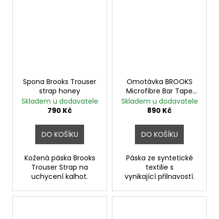
Spona Brooks Trouser
Omotávka BROOKS
strap honey
Microfibre Bar Tape
BLACK
Skladem u dodavatele
Skladem u dodavatele
790 Kč
890 Kč
DO KOŠÍKU
DO KOŠÍKU
Kožená páska Brooks
Páska ze syntetické
Trouser Strap na
textilie s
uchycení kalhot.
vynikající přilnavostí.