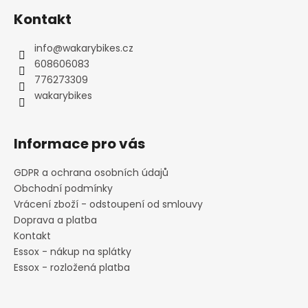
á
Kontakt
p
a
info
@
wakarybikes.cz
t
608606083
í
776273309
wakarybikes
Informace pro vás
GDPR a ochrana osobních údajů
Obchodní podmínky
Vrácení zboží - odstoupení od smlouvy
Doprava a platba
Kontakt
Essox - nákup na splátky
Essox - rozložená platba