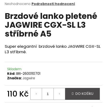
Průměrné
Neohodnoceno
Podrobnosti hodnocení
a
hodnocení
j
Brzdové lanko pletené
produktu
í
je
JAGWIRE CGX-SL L3
0,0
t
z
?
stříbrné A5
5
hvězdiček.
Super elegantní brzdové lanko JAGWIRE CGX-SL
L3 stříbrné.
HLEDAT
Skladem
Kód:
BRI-2600110701
D
Značka:
Jagwire
o
p
110 Kč
o
DO KOŠÍKU
r
Měrná
u
cena: