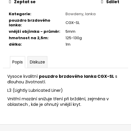
č
Zeptat se
Sdílet
u
j
Kategorie
:
Bowdeny, lanka
e
pouzdro brzdového
CGX-SL
lanka
:
m
vnější objímka - průměr
:
5mm
e
hmotnost na 2,5m
:
125-130g
délka
:
1m
FAVORIT
PÁNSKÝ
-
Popis
Diskuze
REDESIGN
SPORT
BIKE
Vysoce kvalitní
pouzdro brzdového lanka CGX-SL
s
BY
dlouhou životností.
WAKARY
L3 (Lightly Lubricated Liner)
28
800
Vnitřní mazání snižuje tření při brždění, zejména v
Kč
oblastech , kde je ohnutý vnější kryt.
Z