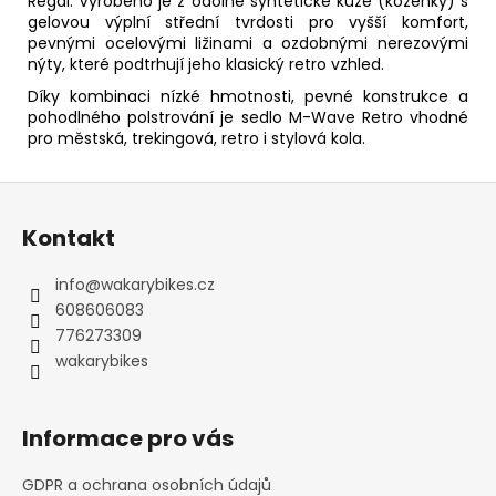
Regal. Vyrobeno je z odolné syntetické kůže (koženky) s
gelovou výplní střední tvrdosti pro vyšší komfort,
pevnými ocelovými ližinami a ozdobnými nerezovými
nýty, které podtrhují jeho klasický retro vzhled.
Díky kombinaci nízké hmotnosti, pevné konstrukce a
pohodlného polstrování je sedlo M-Wave Retro vhodné
pro městská, trekingová, retro i stylová kola.
Z
á
Kontakt
p
a
info
@
wakarybikes.cz
t
608606083
í
776273309
wakarybikes
Informace pro vás
GDPR a ochrana osobních údajů