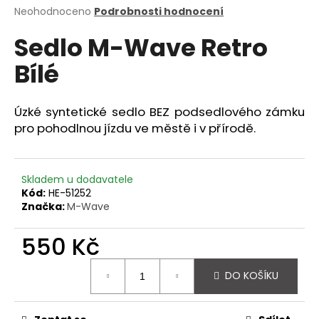
Průměrné
Neohodnoceno
Podrobnosti hodnocení
a
hodnocení
j
Sedlo M-Wave Retro
produktu
í
je
Bílé
0,0
t
z
?
5
hvězdiček.
Úzké syntetické sedlo BEZ podsedlového zámku
pro pohodlnou jízdu ve městě i v přírodě.
HLEDAT
Skladem u dodavatele
Kód:
HE-51252
Značka:
M-Wave
D
550 Kč
o
p
Měrná
o
DO KOŠÍKU
cena:
r
u