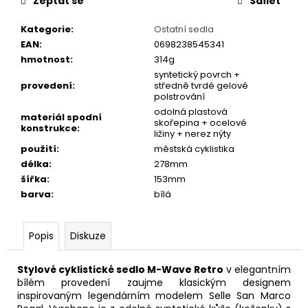
č
Zeptat se
Sdílet
u
Kategorie
:
Ostatní sedla
j
EAN
:
0698238545341
e
hmotnost
:
314g
m
syntetický povrch +
e
provedení
:
středně tvrdé gelové
polstrování
odolná plastová
PRUŽINOVÉ
materiál spodní
skořepina + ocelové
konstrukce
:
SEDLO
ližiny + nerez nýty
MONTE
použití
:
městská cyklistika
GRAPPA
VENICE
délka
:
278mm
HNĚDÉ
šířka
:
153mm
843
barva
:
bílá
Kč
Popis
Diskuze
Stylové cyklistické sedlo M-Wave Retro
v elegantním
bílém provedení zaujme klasickým designem
inspirovaným legendárním modelem Selle San Marco