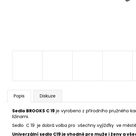
FAVORIT PÁNSKÝ - REDESIGN SPORT
BIKE BY WAKARY
28 800 Kč
Popis
Diskuze
Sedlo BROOKS C 19
je vyrobeno z přírodního pružného kau
ližinami.
Sedlo C 19 je dobrá volba pro všechny vyjížďky ve městě 
Univerzální sedlo C19 je vhodné pro muže i ženy a vše