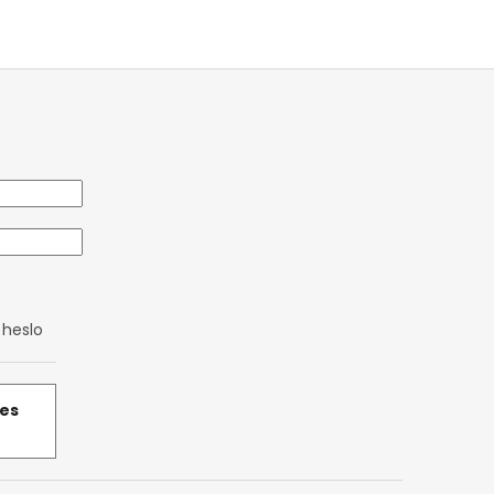
heslo
řes