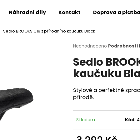
Náhradní díly
Kontakt
Doprava a platb
Sedlo BROOKS C19 z přírodního kaučuku Black
Co potřebujete najít?
Průměrné
Neohodnoceno
Podrobnosti
hodnocení
Sedlo BROOK
produktu
HLEDAT
je
kaučuku Bl
0,0
z
5
Doporučujeme
hvězdiček.
Stylové a perfektně zprac
přírodě.
Skladem
Kód:
A