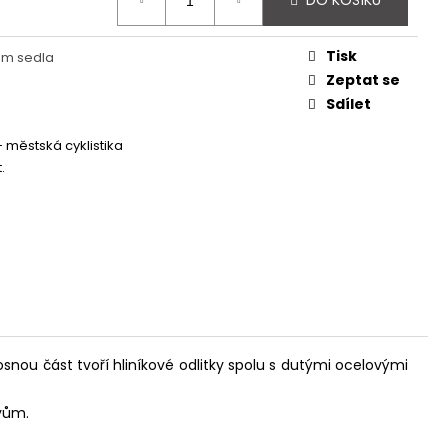
DO KOŠÍKU
 - REDESIGN URBAN
Tisk
m sedla
Zeptat se
Sdílet
 - městská cyklistika
.
snou část tvoří hliníkové odlitky spolu s dutými ocelovými
ivům.