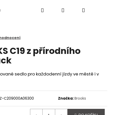
Hledat
Přihlášení
Nákupní
a
košík
 hodnocení
S C19 z přírodního
ack
ované sedlo pro každodenní jízdy ve městě i v
Z-C209000A06300
Značka:
Brooks
Následující