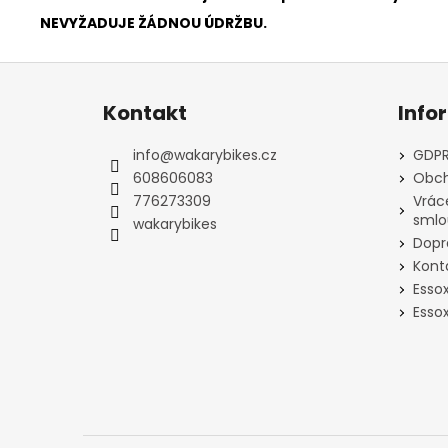
NEVYŽADUJE ŽÁDNOU ÚDRŽBU.
Z
á
Kontakt
Info
p
a
info
@
wakarybikes.cz
GDPR
t
608606083
Obch
í
776273309
Vrác
smlo
wakarybikes
Dopr
Kont
Esso
Essox