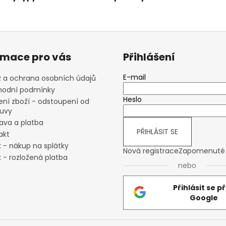
rmace pro vás
Přihlášení
E-mail
 a ochrana osobních údajů
odní podmínky
Heslo
ení zboží - odstoupení od
uvy
ava a platba
PŘIHLÁSIT SE
akt
x - nákup na splátky
Nová registrace
Zapomenuté 
 - rozložená platba
nebo
Přihlásit se p
Google