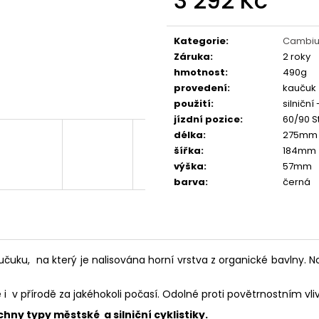
3 292 Kč
FAVORIT DÁMSKÝ - REDESIGN URBAN
ESKA SKLÁDAČKA
BIKE BY WAKARY
BIKE BY WAKARY
Měrná
cena:
27 800 Kč
19 400 Kč
Kategorie
:
Cambiu
Záruka
:
2 roky
hmotnost
:
490g
provedení
:
kaučuk
použití
:
silniční
jízdní pozice
:
60/90 St
délka
:
275mm
šířka
:
184mm
výška
:
57mm
barva
:
černá
čuku, na který je nalisována horní vrstva z organické bavlny. No
i v přírodě za jakéhokoli počasí. Odolné proti povětrnostním vl
chny typy městské a silniční cyklistiky.