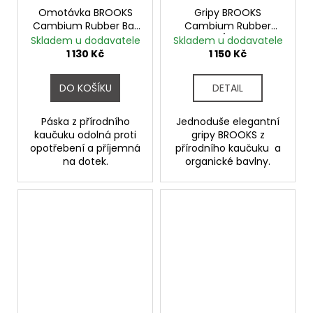
Omotávka BROOKS
Gripy BROOKS
Cambium Rubber Bar
Cambium Rubber
Tape ORANGE
black/orange
Skladem u dodavatele
Skladem u dodavatele
1 130 Kč
1 150 Kč
DO KOŠÍKU
DETAIL
Páska z přírodního
Jednoduše elegantní
kaučuku odolná proti
gripy BROOKS z
opotřebení a příjemná
přírodního kaučuku a
na dotek.
organické bavlny.