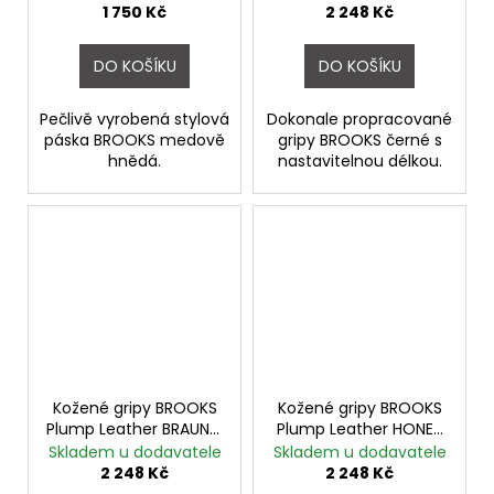
1 750 Kč
2 248 Kč
DO KOŠÍKU
DO KOŠÍKU
Pečlivě vyrobená stylová
Dokonale propracované
páska BROOKS medově
gripy BROOKS černé s
hnědá.
nastavitelnou délkou.
Kožené gripy BROOKS
Kožené gripy BROOKS
Plump Leather BRAUN -
Plump Leather HONEY
řezané
- řezané
Skladem u dodavatele
Skladem u dodavatele
2 248 Kč
2 248 Kč