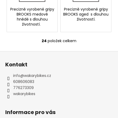
Precizně vyrobené gripy
Precizně vyrobené gripy
BROOKS medově
BROOKS aged s dlouhou
hnědé s dlouhou
životností.
životností.
24
položek celkem
O
v
Z
l
á
á
Kontakt
d
p
a
a
info
@
wakarybikes.cz
c
t
608606083
í
í
776273309
p
wakarybikes
r
v
k
Informace pro vás
y