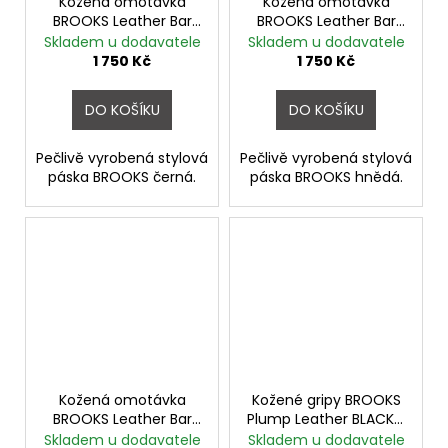
Kožená omotávka
Kožená omotávka
BROOKS Leather Bar
BROOKS Leather Bar
Tape BLACK
Tape BRAUN
Skladem u dodavatele
Skladem u dodavatele
1 750 Kč
1 750 Kč
DO KOŠÍKU
DO KOŠÍKU
Pečlivě vyrobená stylová
Pečlivě vyrobená stylová
páska BROOKS černá.
páska BROOKS hnědá.
Kožená omotávka
Kožené gripy BROOKS
BROOKS Leather Bar
Plump Leather BLACK -
Tape HONEY
řezané
Skladem u dodavatele
Skladem u dodavatele