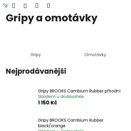
K
Přejít
Hledat
Nákupní
Menu
Přihlášení
na
o
obsah
Gripy a omotávky
Zpět
Zpět
košík
š
í
C
k
o
p
o
Gripy
Omotávky
t
ř
Nejprodávanější
e
b
Gripy BROOKS Cambium Rubber přírodní
u
Skladem u dodavatele
j
1 150 Kč
e
t
Gripy BROOKS Cambium Rubber
e
black/orange
n