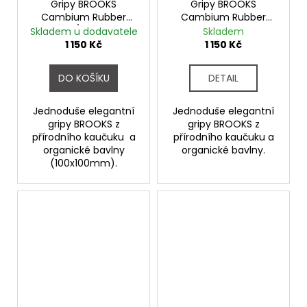
Gripy BROOKS
Gripy BROOKS
Cambium Rubber
Cambium Rubber
černá/měděná
BLACK
Skladem u dodavatele
Skladem
1 150 Kč
1 150 Kč
DO KOŠÍKU
DETAIL
Jednoduše elegantní
Jednoduše elegantní
gripy BROOKS z
gripy BROOKS z
přírodního kaučuku a
přírodního kaučuku a
organické bavlny
organické bavlny.
(100x100mm).