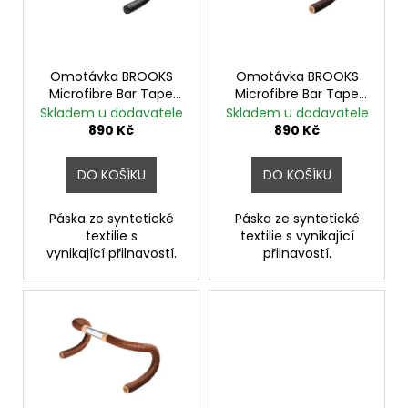
u
č
s
u
k
p
j
t
r
e
ů
o
Omotávka BROOKS
Omotávka BROOKS
m
Microfibre Bar Tape
Microfibre Bar Tape
d
e
BLACK
BROWN
Skladem u dodavatele
Skladem u dodavatele
u
890 Kč
890 Kč
k
PRUŽINOVÉ
t
SEDLO
DO KOŠÍKU
DO KOŠÍKU
MONTE
ů
GRAPPA
VENICE
Páska ze syntetické
Páska ze syntetické
HNĚDÉ
textilie s
textilie s vynikající
vynikající přilnavostí.
přilnavostí.
843
Kč