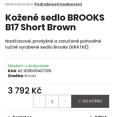
Průměrné
Neohodnoceno
Podrobnosti hodnocení
a
hodnocení
j
Kožené sedlo BROOKS
produktu
í
je
B17 Short Brown
0,0
t
z
?
5
hvězdiček.
Nadčasové, prodyšné a zaručeně pohodlné
ručně vyrobené sedlo Brooks (KRÁTKÉ).
HLEDAT
Skladem u dodavatele
Kód:
AZ-B211D00A07205
Značka:
Brooks
D
3 792 Kč
o
p
Měrná
o
DO KOŠÍKU
cena:
r
u