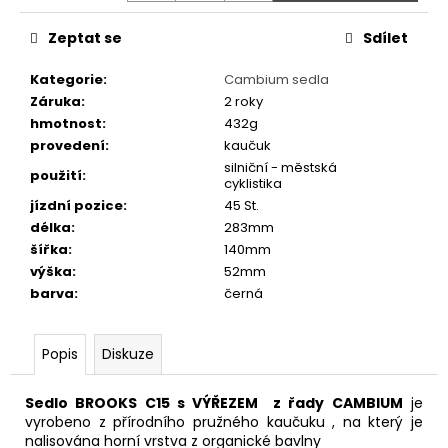
č
u
Zeptat se
Sdílet
j
e
Kategorie
:
Cambium sedla
m
Záruka
:
2 roky
e
hmotnost
:
432g
provedení
:
kaučuk
silniční - městská
PRUŽINOVÉ
použití
:
cyklistika
SEDLO
MONTE
jízdní pozice
:
45 St.
GRAPPA
délka
:
283mm
07F
šířka
:
140mm
ČERNÉ
výška
:
52mm
711
barva
:
černá
Kč
Popis
Diskuze
Sedlo BROOKS C15 s VÝŘEZEM z řady CAMBIUM
je
vyrobeno z přírodního pružného kaučuku , na který je
nalisována horní vrstva z organické bavlny