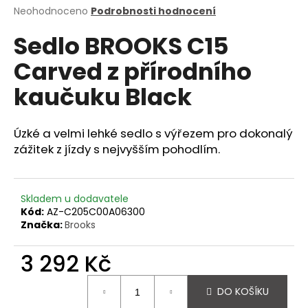
Průměrné
Neohodnoceno
Podrobnosti hodnocení
a
hodnocení
j
Sedlo BROOKS C15
produktu
í
je
Carved z přírodního
0,0
t
z
?
kaučuku Black
5
hvězdiček.
Úzké a velmi lehké sedlo s výřezem pro dokonalý
zážitek z jízdy s nejvyšším pohodlím.
HLEDAT
Skladem u dodavatele
Kód:
AZ-C205C00A06300
D
Značka:
Brooks
o
p
3 292 Kč
o
r
Měrná
DO KOŠÍKU
u
cena: