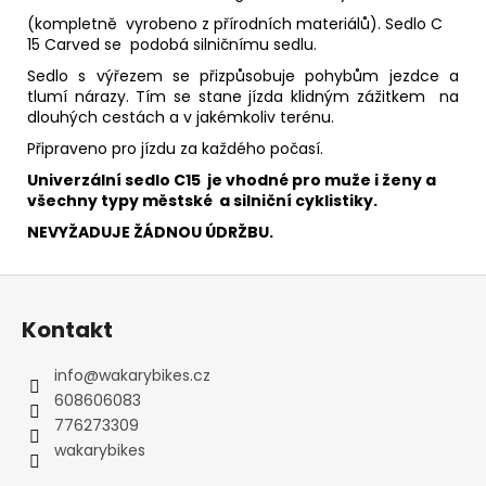
(kompletně vyrobeno z přírodních materiálů). Sedlo C
15 Carved se podobá silničnímu sedlu.
Sedlo s výřezem se přizpůsobuje pohybům jezdce a
tlumí nárazy. Tím se stane jízda klidným zážitkem na
dlouhých cestách a v jakémkoliv terénu.
Připraveno pro jízdu za každého počasí.
Univerzální sedlo C15 je vhodné pro muže i ženy a
všechny typy městské a silniční cyklistiky.
NEVYŽADUJE ŽÁDNOU ÚDRŽBU.
Z
á
Kontakt
p
a
info
@
wakarybikes.cz
t
608606083
í
776273309
wakarybikes