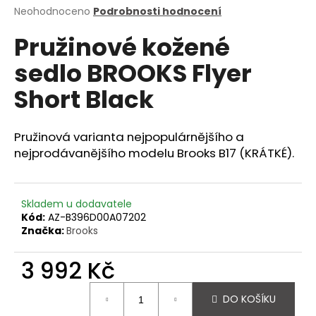
Průměrné
Neohodnoceno
Podrobnosti hodnocení
a
hodnocení
j
Pružinové kožené
produktu
í
je
sedlo BROOKS Flyer
0,0
t
z
?
Short Black
5
hvězdiček.
Pružinová varianta nejpopulárnějšího a
nejprodávanějšího modelu Brooks B17 (KRÁTKÉ).
HLEDAT
Skladem u dodavatele
Kód:
AZ-B396D00A07202
D
Značka:
Brooks
o
p
3 992 Kč
o
r
Měrná
DO KOŠÍKU
u
cena: