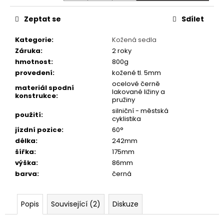
č
u
Zeptat se
Sdílet
j
e
Kategorie
:
Kožená sedla
m
Záruka
:
2 roky
e
hmotnost
:
800g
provedení
:
kožené tl. 5mm
ocelové černě
SEDLO
materiál spodní
lakované ližiny a
M-
konstrukce
:
pružiny
WAVE
RETRO
silniční - městská
použití
:
cyklistika
HNĚDÉ
jízdní pozice
:
60°
550
délka
:
242mm
Kč
šířka
:
175mm
výška
:
86mm
barva
:
černá
Popis
Související (2)
Diskuze