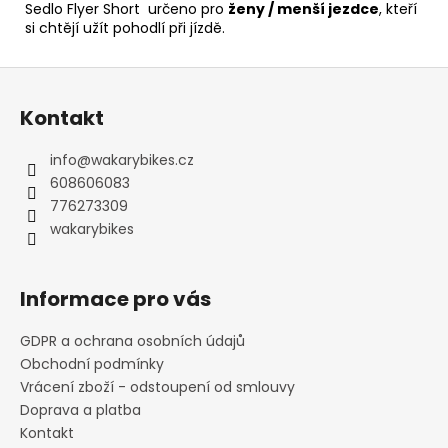
Sedlo Flyer Short určeno pro
ženy / menší jezdce
, kteří
si chtějí užít pohodlí při jízdě.
Z
á
Kontakt
p
a
info
@
wakarybikes.cz
t
608606083
í
776273309
wakarybikes
Informace pro vás
GDPR a ochrana osobních údajů
Obchodní podmínky
Vrácení zboží - odstoupení od smlouvy
Doprava a platba
Kontakt