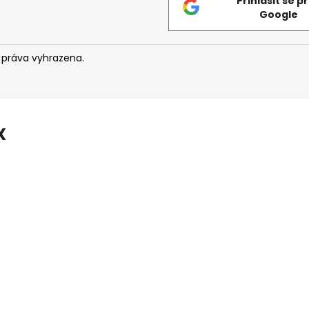
Přihlásit se p
Google
 práva vyhrazena.
X