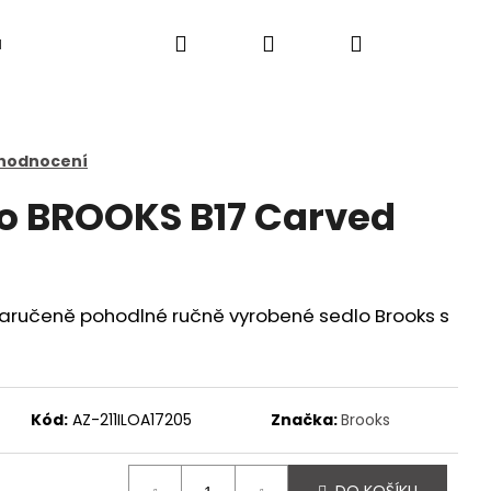
Hledat
Přihlášení
Nákupní
a
košík
 hodnocení
o BROOKS B17 Carved
aručeně pohodlné ručně vyrobené sedlo Brooks s
Kód:
AZ-211ILOA17205
Značka:
Brooks
Následující