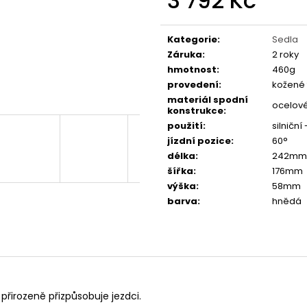
3 792 Kč
FAVORIT DÁMSKÝ - REDESIGN URBAN
ESKA SKLÁDAČKA
BIKE BY WAKARY
BIKE BY WAKARY
Měrná
cena:
27 800 Kč
19 400 Kč
Kategorie
:
Sedla
Záruka
:
2 roky
hmotnost
:
460g
provedení
:
kožené 
materiál spodní
ocelové
konstrukce
:
použití
:
silniční
jízdní pozice
:
60°
délka
:
242mm
šířka
:
176mm
výška
:
58mm
barva
:
hnědá
 přirozeně přizpůsobuje jezdci.