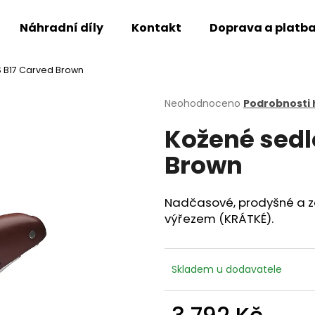
Náhradní díly
Kontakt
Doprava a platb
 B17 Carved Brown
Co potřebujete najít?
Průměrné
Neohodnoceno
Podrobnosti
hodnocení
Kožené sedl
produktu
HLEDAT
je
Brown
0,0
z
5
Doporučujeme
hvězdiček.
Nadčasové, prodyšné a z
výřezem (KRÁTKÉ).
Skladem u dodavatele