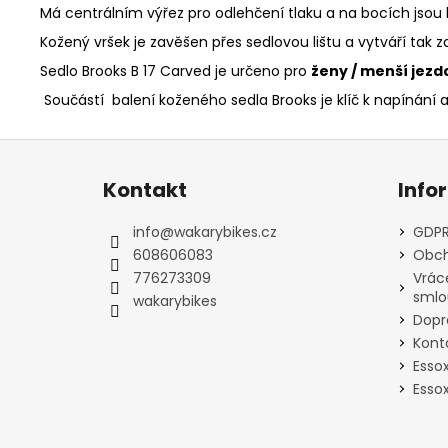
Má centrálním výřez pro odlehčení tlaku a na bocích jsou k
Kožený vršek je zavěšen přes sedlovou lištu a vytváří tak
Sedlo Brooks B 17 Carved je určeno pro
ženy / menší jezd
Součástí balení koženého sedla Brooks je klíč k napínání
Z
á
Kontakt
Info
p
a
info
@
wakarybikes.cz
GDPR
t
608606083
Obch
í
776273309
Vrác
smlo
wakarybikes
Dopr
Kont
Esso
Essox