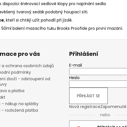
 dispozici šněrovací sedlové klopy pro napínání sedla.
 zavěšený tvarový sedák podobný houpací síti.
ce
, kteří si chtějí užít pohodlí při jízdě.
 a 50ml balení mazacího tuku Brooks Proofide pro první mazání.
rmace pro vás
Přihlášení
E-mail
 a ochrana osobních údajů
odní podmínky
Heslo
ení zboží - odstoupení od
uvy
ava a platba
PŘIHLÁSIT SE
akt
x - nákup na splátky
Nová registrace
Zapomenuté 
 - rozložená platba
nebo