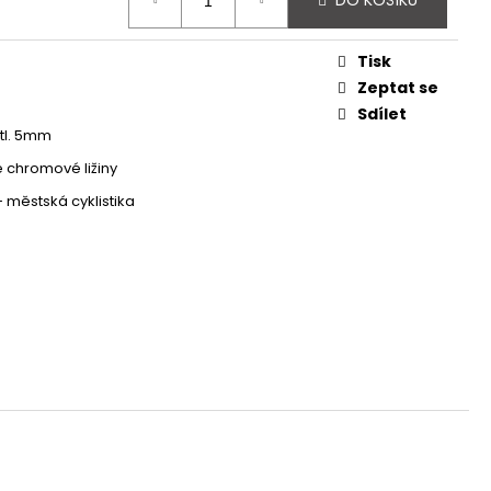
DO KOŠÍKU
 - REDESIGN URBAN
Tisk
Zeptat se
Sdílet
tl. 5mm
 chromové ližiny
 - městská cyklistika