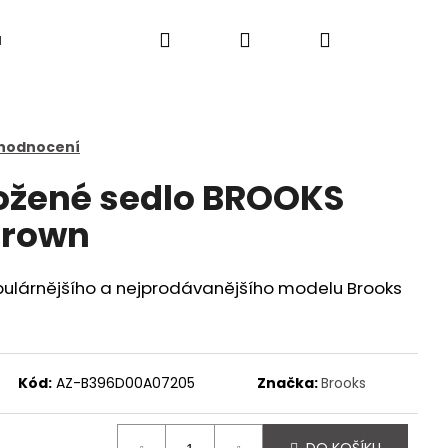
Hledat
Přihlášení
Nákupní
a
košík
 hodnocení
ožené sedlo BROOKS
 Brown
pulárnějšího a nejprodávanějšího modelu Brooks
Kód:
AZ-B396D00A07205
Značka:
Brooks
Následující