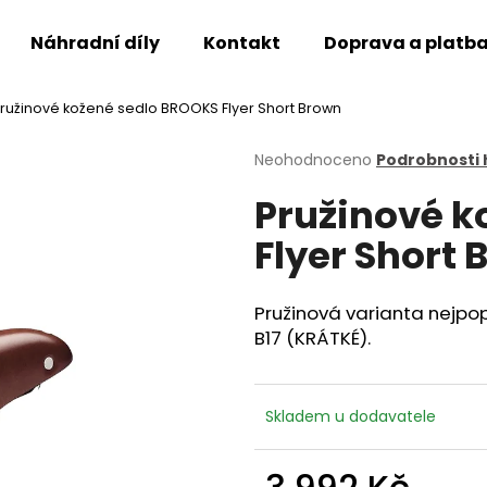
Náhradní díly
Kontakt
Doprava a platb
ružinové kožené sedlo BROOKS Flyer Short Brown
Co potřebujete najít?
Průměrné
Neohodnoceno
Podrobnosti
hodnocení
Pružinové k
produktu
HLEDAT
je
Flyer Short
0,0
z
5
Doporučujeme
hvězdiček.
Pružinová varianta nejpo
B17 (KRÁTKÉ).
Skladem u dodavatele