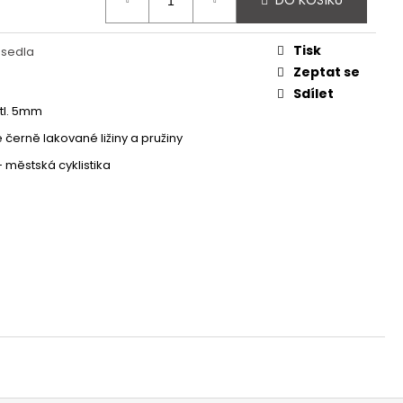
DO KOŠÍKU
 - REDESIGN URBAN
Tisk
 sedla
Zeptat se
Sdílet
tl. 5mm
 černě lakované ližiny a pružiny
 - městská cyklistika