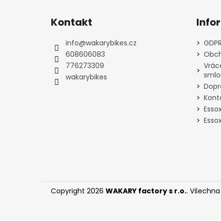
Z
á
Kontakt
Info
p
a
info
@
wakarybikes.cz
GDPR
t
608606083
Obch
í
776273309
Vrác
smlo
wakarybikes
Dopr
Kont
Esso
Essox
Copyright 2026
WAKARY factory s r.o.
. Všechna