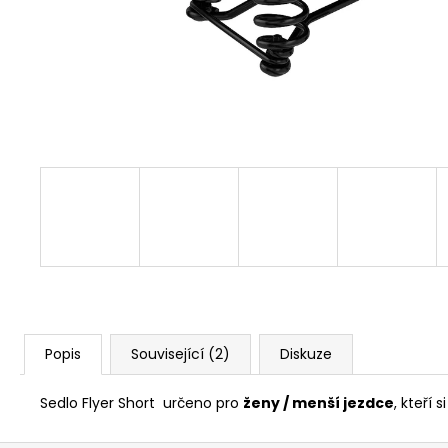
FAVORIT PÁNSKÝ - REDESIGN SPORT
BIKE BY WAKARY
28 800 Kč
Popis
Související (2)
Diskuze
Sedlo Flyer Short určeno pro
ženy / menší jezdce
, kteří s