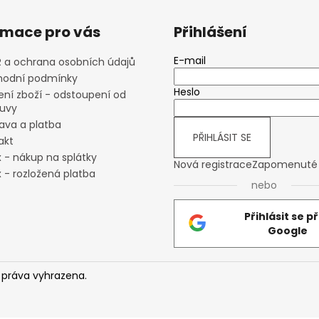
rmace pro vás
Přihlášení
E-mail
 a ochrana osobních údajů
odní podmínky
Heslo
ení zboží - odstoupení od
uvy
ava a platba
PŘIHLÁSIT SE
akt
x - nákup na splátky
Nová registrace
Zapomenuté 
 - rozložená platba
nebo
Přihlásit se p
Google
 práva vyhrazena.