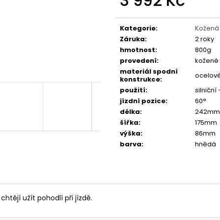
3 992 Kč
FAVORIT DÁMSKÝ - REDESIGN URBAN
ESKA SKLÁDAČKA
BIKE BY WAKARY
BIKE BY WAKARY
Měrná
cena:
27 800 Kč
19 400 Kč
Kategorie
:
Kožená
Záruka
:
2 roky
hmotnost
:
800g
provedení
:
kožené 
materiál spodní
ocelové
konstrukce
:
použití
:
silniční
jízdní pozice
:
60°
délka
:
242mm
šířka
:
175mm
výška
:
86mm
barva
:
hnědá
i chtějí užít pohodlí při jízdě.