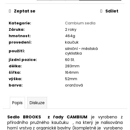
č
u
Zeptat se
Sdílet
j
e
Kategorie
:
Cambium sedla
m
Záruka
:
2 roky
e
hmotnost
:
464g
provedení
:
kaučuk
silniční - městská
PRUŽINOVÉ
použití
:
cyklistika
SEDLO
DDK
jízdní pozice
:
60 St.
HNĚDÉ
délka
:
283mm
560
šířka
:
164mm
Kč
výška
:
52mm
barva
:
oranžová
Popis
Diskuze
Sedlo BROOKS z řady CAMBIUM
je vyrobeno z
přírodního pružného kaučuku , na který je nalisována
horní vrstva z organické bavlny (kompletně je vyrobeno