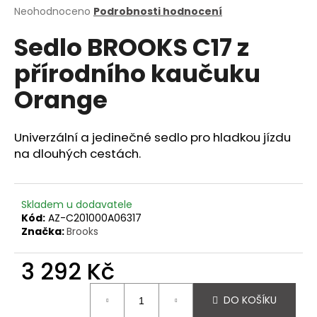
Průměrné
Neohodnoceno
Podrobnosti hodnocení
a
hodnocení
j
Sedlo BROOKS C17 z
produktu
í
je
přírodního kaučuku
0,0
t
z
?
Orange
5
hvězdiček.
Univerzální a jedinečné sedlo pro hladkou jízdu
na dlouhých cestách.
HLEDAT
Skladem u dodavatele
Kód:
AZ-C201000A06317
D
Značka:
Brooks
o
p
3 292 Kč
o
r
Měrná
DO KOŠÍKU
u
cena: