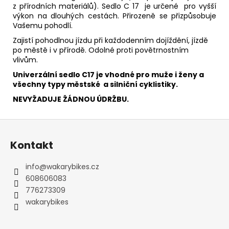
z přírodních materiálů). Sedlo C 17 je určené pro vyšší
výkon na dlouhých cestách. Přirozeně se přizpůsobuje
Vašemu pohodlí.
Zajistí pohodlnou jízdu při každodenním dojíždění, jízdě
po městě i v přírodě. Odolné proti povětrnostním
vlivům.
Univerzální sedlo C17 je vhodné pro muže i ženy a
všechny typy městské a silniční cyklistiky.
NEVYŽADUJE ŽÁDNOU ÚDRŽBU.
Z
á
Kontakt
p
a
info
@
wakarybikes.cz
t
608606083
í
776273309
wakarybikes