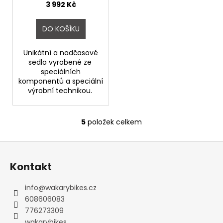
Natural
3 992 Kč
DO KOŠÍKU
Unikátní a nadčasové
sedlo vyrobené ze
speciálních
komponentů a speciální
výrobní technikou.
5
položek celkem
O
v
Z
l
á
á
Kontakt
d
p
a
a
info
@
wakarybikes.cz
c
t
608606083
í
í
776273309
p
wakarybikes