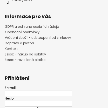
r
v
k
Informace pro vás
y
v
GDPR a ochrana osobních údajů
ý
Obchodní podmínky
p
i
Vrácení zboží - odstoupení od smlouvy
s
Doprava a platba
u
Kontakt
Essox - nákup na splátky
Essox - rozložená platba
Přihlášení
E-mail
Heslo