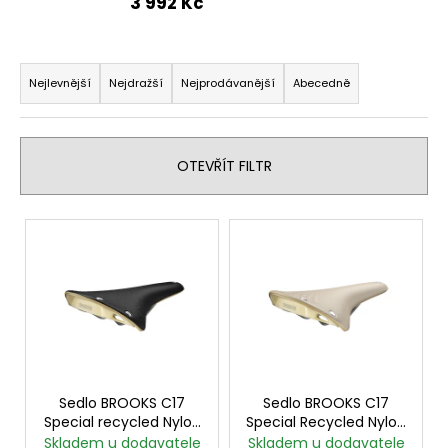
3 992 Kč
a
j
Ř
í
a
Nejlevnější
Nejdražší
Nejprodávanější
Abecedně
t
z
?
e
n
OTEVŘÍT FILTR
í
p
V
HLEDAT
r
ý
o
p
d
i
u
D
s
o
k
p
p
t
r
o
ů
o
Sedlo BROOKS C17
Sedlo BROOKS C17
r
Special recycled Nylon
Special Recycled Nylon
u
d
Black
Natural
Skladem u dodavatele
Skladem u dodavatele