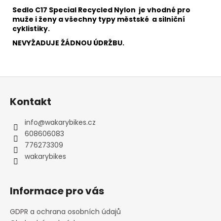
Sedlo C17 Special Recycled Nylon je vhodné pro
muže i ženy a všechny typy městské a silniční
cyklistiky.
NEVYŽADUJE ŽÁDNOU ÚDRŽBU.
Z
á
Kontakt
p
a
info
@
wakarybikes.cz
t
608606083
í
776273309
wakarybikes
Informace pro vás
GDPR a ochrana osobních údajů