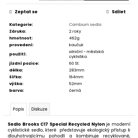
č
u
Zeptat se
Sdílet
j
e
Kategorie
:
Cambium sedla
m
Záruka
:
2 roky
e
hmotnost
:
462g
provedení
:
kaučuk
silniční - městská
SEDLO
použití
:
cyklistika
M-
WAVE
jízdní pozice
:
60 St.
RETRO
délka
:
283mm
HNĚDÉ
šířka
:
164mm
550
výška
:
52mm
Kč
barva
:
černá
Popis
Diskuze
Sedlo Brooks C17 Special Recycled Nylon
je moderní
cyklistické sedlo, které představuje ekologický přístup k
dlouhotrvajícímu pohodlí a kombinuje recyklované,