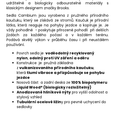
udržitelné a biologicky odbouratelné materiály s
klasickým designem značky Brooks.
Sedla Cambium jsou vyrobena z pružného přírodního
kaučuku, který se získává ze stromů. Kaučuk je přírodní
látka, která reaguje na pohyby jezdce a kopíruje je. Je
vždy pohodlné - poskytuje přirozené pohodlí při delších
jízdách za každého počasí a v každém terénu.
Podává skvělý výkon v průběhu času i při neustálém
používání.
Povrch sedla je
voděodolný recyklovaný
nylon
,
odolný proti UV záření a oděru
Konstrukce je pružná základna
z
vulkanizovaného přírodního kaučuku
,
která
tlumí vibrace a přizpůsobuje se pohybu
jezdce
Nosová část a zadní deska ze
100% biopolymeru
Liquid Wood® (biologicky rozložitelný)
Anodizované hliníkové nýty
pro vyšší odolnost a
stylový vzhled
Tubulární ocelové ližin
y pro pevné uchycení do
sedlovky