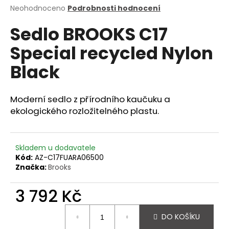
Průměrné
Neohodnoceno
Podrobnosti hodnocení
a
hodnocení
j
Sedlo BROOKS C17
produktu
í
je
Special recycled Nylon
0,0
t
z
?
Black
5
hvězdiček.
Moderní sedlo z přírodního kaučuku a
ekologického rozložitelného plastu.
HLEDAT
Skladem u dodavatele
Kód:
AZ-C17FUARA06500
D
Značka:
Brooks
o
p
3 792 Kč
o
r
Měrná
DO KOŠÍKU
u
cena: