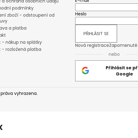
E-mail
 a ochrana osobních údajů
odní podmínky
Heslo
ení zboží - odstoupení od
uvy
ava a platba
PŘIHLÁSIT SE
akt
x - nákup na splátky
Nová registrace
Zapomenuté 
 - rozložená platba
nebo
Přihlásit se p
Google
 práva vyhrazena.
X