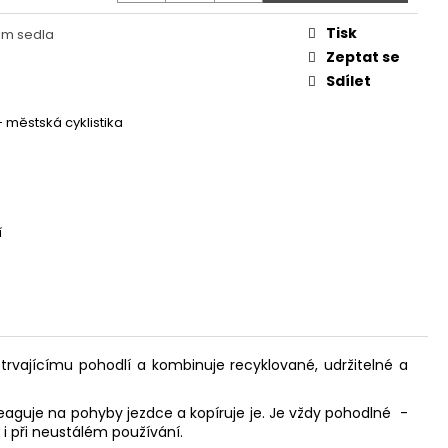
 - REDESIGN URBAN
Tisk
m sedla
Zeptat se
Sdílet
 - městská cyklistika
í
otrvajícímu pohodlí a kombinuje recyklované, udržitelné a
reaguje na pohyby jezdce a kopíruje je. Je vždy pohodlné -
i při neustálém používání.