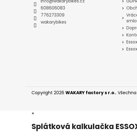
a
info
@
wakarybikes.cz
GDPR
t
608606083
Obch
í
776273309
Vrác
smlo
wakarybikes
Dopr
Kont
Esso
Essox
Copyright 2026
WAKARY factory s r.o.
. Všechna
×
Splátková kalkulačka ESSO