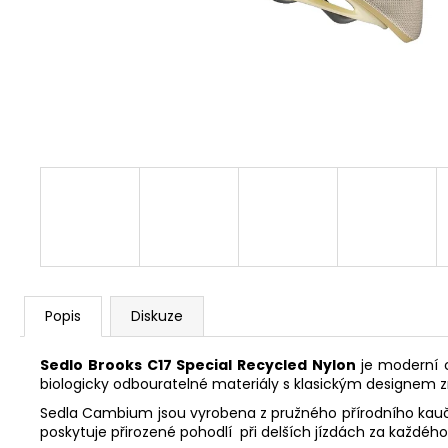
FAVORIT PÁNSKÝ - REDESIGN SPORT
BIKE BY WAKARY
28 800 Kč
Popis
Diskuze
Sedlo Brooks C17 Special Recycled Nylon
je moderní c
biologicky odbouratelné materiály s klasickým designem 
Sedla Cambium jsou vyrobena z pružného přírodního kaučuku
poskytuje přirozené pohodlí při delších jízdách za každéh