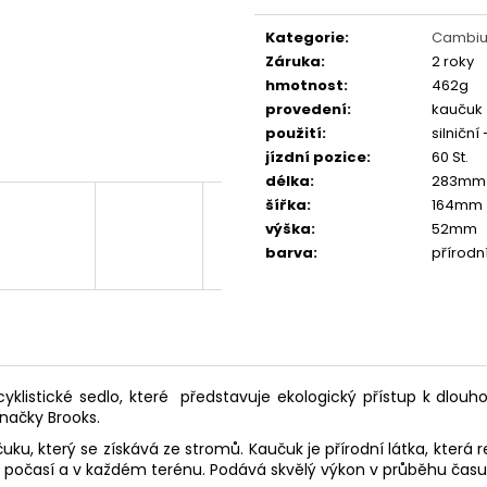
Měrná
FAVORIT DÁMSKÝ - REDESIGN URBAN
ESKA SKLÁDAČKA
BIKE BY WAKARY
BIKE BY WAKARY
cena:
Kategorie
:
Cambiu
27 800 Kč
19 400 Kč
Záruka
:
2 roky
hmotnost
:
462g
provedení
:
kaučuk
použití
:
silniční
jízdní pozice
:
60 St.
délka
:
283mm
šířka
:
164mm
výška
:
52mm
barva
:
přírodn
yklistické sedlo, které představuje ekologický přístup k dlouh
značky Brooks.
, který se získává ze stromů. Kaučuk je přírodní látka, která 
o počasí a v každém terénu. Podává skvělý výkon v průběhu času 