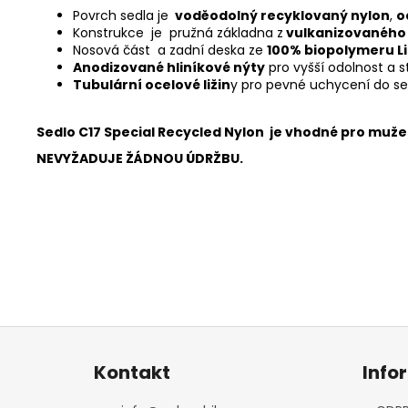
Povrch sedla je
voděodolný recyklovaný nylon
,
o
Konstrukce je pružná základna z
vulkanizovaného
Nosová část a zadní deska ze
100% biopolymeru Li
Anodizované hliníkové nýty
pro vyšší odolnost a s
Tubulární ocelové ližin
y pro pevné uchycení do s
Sedlo C17 Special Recycled Nylon je vhodné pro muže i
NEVYŽADUJE ŽÁDNOU ÚDRŽBU.
Z
á
Kontakt
Info
p