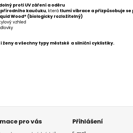
dolný proti UV záření a oděru
 přírodního kaučuku
, která
tlumí vibrace a přizpůsobuje s
quid Wood® (biologicky rozložitelný)
tylový vzhled
edlovky
 ženy a všechny typy městské a silniční cyklistiky.
rmace pro vás
Přihlášení