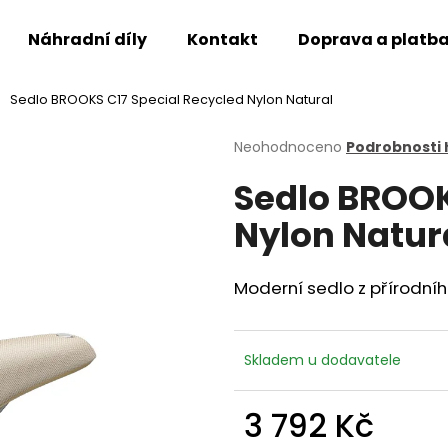
Náhradní díly
Kontakt
Doprava a platb
Sedlo BROOKS C17 Special Recycled Nylon Natural
Co potřebujete najít?
Průměrné
Neohodnoceno
Podrobnosti
hodnocení
Sedlo BROOK
produktu
HLEDAT
je
Nylon Natur
0,0
z
5
Doporučujeme
hvězdiček.
Moderní sedlo z přírodníh
Skladem u dodavatele
3 792 Kč