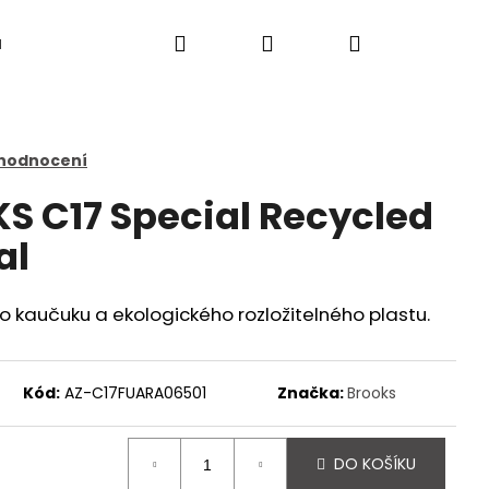
Hledat
Přihlášení
Nákupní
a
košík
 hodnocení
S C17 Special Recycled
al
o kaučuku a ekologického rozložitelného plastu.
Kód:
AZ-C17FUARA06501
Značka:
Brooks
Následující
DO KOŠÍKU