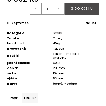
č
Měrná
u
DO KOŠÍKU
cena:
j
e
m
Zeptat se
Sdílet
e
Kategorie
:
Sedla
Záruka
:
2 roky
FAVORIT
hmotnost
:
410g
DÁMSKÝ
-
provedení
:
kaučuk
REDESIGN
silniční - městská
použití
:
URBAN
cyklistika
BIKE
jízdní pozice
:
60 St.
BY
délka
:
283mm
WAKARY
šířka
:
164mm
27
výška
:
52mm
800
Kč
barva
:
černá/měděná
Popis
Diskuze