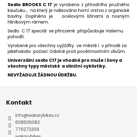
Sedlo BROOKS C 17
je vyrobeno z přírodního pružného
kaučuku , na který je nalisována horní vrstva z organické
bavlny. Doplněno je ocelovými ližinami a nosným
hliníkovým rámem.
Sedlo C 17 speciál se přirozeně přizpůsobuje Vašemu
pohodlí.
Vyrobené pro všechny vyjížďky ve městě i v přírodě za
jakéhokoliv počasí. Odolné proti povětrnostním vlivům.
Univerzální sedlo C17 je vhodné pro muže i ženy a
všechny typy městské a silniční cyklistiky.
NEVYŽADUJE ŽÁDNOU ÚDRŽBU.
Z
á
Kontakt
p
a
info
@
wakarybikes.cz
t
608606083
í
776273309
wakarybikes