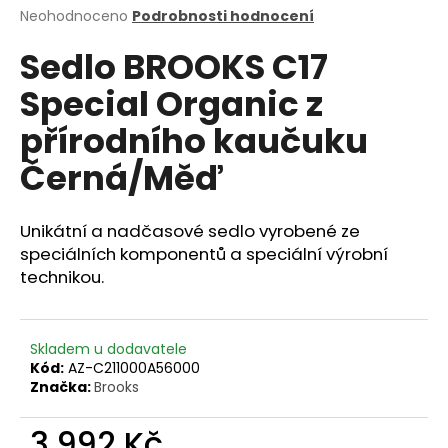
Průměrné
Neohodnoceno
Podrobnosti hodnocení
a
hodnocení
j
Sedlo BROOKS C17
produktu
í
je
Special Organic z
0,0
t
z
?
přírodního kaučuku
5
hvězdiček.
Černá/Měď
Unikátní a nadčasové sedlo vyrobené ze
HLEDAT
speciálních komponentů a speciální výrobní
technikou.
D
o
Skladem u dodavatele
p
Kód:
AZ-C211000A56000
o
Značka:
Brooks
r
u
3 992 Kč