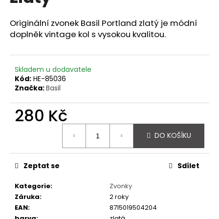
z
a
5
hvězdiček.
Originální zvonek Basil Portland zlatý je módní
j
doplněk vintage kol s vysokou kvalitou.
í
t
?
Skladem u dodavatele
Kód:
HE-85036
Značka:
Basil
280 Kč
HLEDAT
Měrná
DO KOŠÍKU
cena:
D
o
Zeptat se
Sdílet
p
Kategorie
:
Zvonky
o
Záruka
:
2 roky
r
EAN
:
8715019504204
u
barva
:
zlatá