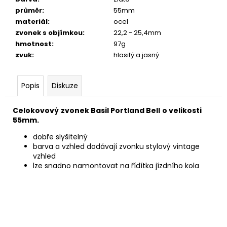
č
průměr
:
55mm
u
materiál
:
ocel
j
zvonek s objímkou
:
22,2 - 25,4mm
e
hmotnost
:
97g
m
zvuk
:
hlasitý a jasný
e
Popis
Diskuze
PRUŽINOVÉ
SEDLO
MONTE
Celokovový
zvonek Basil Portland Bell
o velikosti
GRAPPA
55mm.
07F
ČERNÉ
dobře slyšitelný
711
barva a vzhled dodávají zvonku stylový vintage
Kč
vzhled
lze snadno namontovat na řídítka jízdního kola