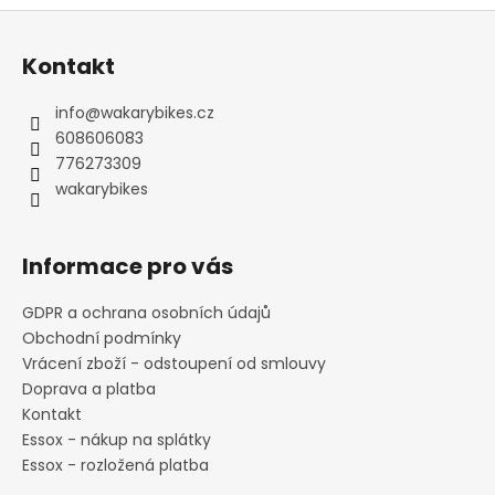
Z
á
Kontakt
p
a
info
@
wakarybikes.cz
t
608606083
í
776273309
wakarybikes
Informace pro vás
GDPR a ochrana osobních údajů
Obchodní podmínky
Vrácení zboží - odstoupení od smlouvy
Doprava a platba
Kontakt
Essox - nákup na splátky
Essox - rozložená platba