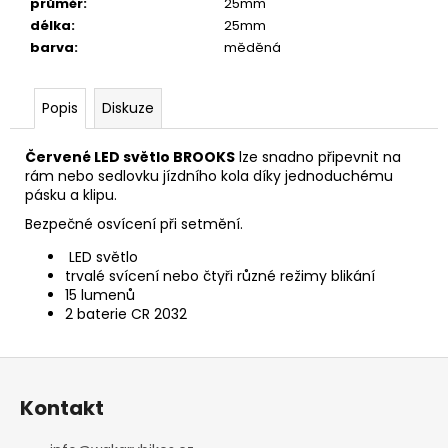
č
průměr
:
25mm
u
délka
:
25mm
j
barva
:
měděná
e
m
Popis
Diskuze
e
Červené LED světlo BROOKS
lze snadno připevnit na
FAVORIT
rám nebo sedlovku jízdního kola díky jednoduchému
DÁMSKÝ
pásku a klipu.
-
REDESIGN
Bezpečné osvícení při setmění.
URBAN
BIKE
LED světlo
BY
trvalé svícení nebo čtyři různé režimy blikání
WAKARY
15 lumenů
2 baterie CR 2032
27
800
Kč
Z
á
Kontakt
p
a