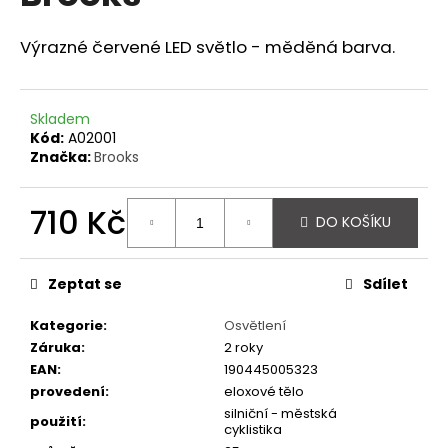
z
a
5
hvězdiček.
Výrazné červené LED světlo - měděná barva.
j
í
t
Skladem
?
Kód:
A02001
Značka:
Brooks
710 Kč
DO KOŠÍKU
HLEDAT
Měrná
cena:
Zeptat se
Sdílet
D
Kategorie
:
Osvětlení
o
Záruka
:
2 roky
p
EAN
:
190445005323
o
provedení
:
eloxové tělo
r
silniční - městská
použití
:
u
cyklistika