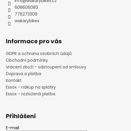
info
@
wakarybikes.cz
t
608606083
í
776273309
wakarybikes
Informace pro vás
GDPR a ochrana osobních údajů
Obchodní podmínky
Vrácení zboží - odstoupení od smlouvy
Doprava a platba
Kontakt
Essox - nákup na splátky
Essox - rozložená platba
Přihlášení
E-mail