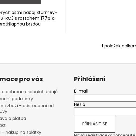
-rychlostní náboj Sturmey-
 S-RC3 s rozsahem 177% a
protišlapnou brzdou.
1
položek celke
O
v
l
á
d
rmace pro vás
Přihlášení
a
c
E-mail
 a ochrana osobních údajů
í
odní podmínky
p
Heslo
ení zboží - odstoupení od
r
uvy
v
ava a platba
k
PŘIHLÁSIT SE
akt
y
x - nákup na splátky
v
Nová registrace
Zapomenuté 