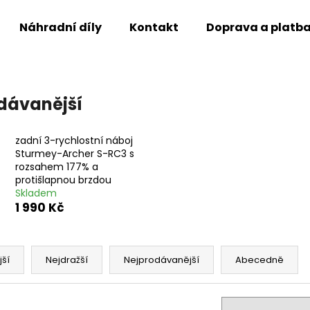
Náhradní díly
Kontakt
Doprava a platb
Co potřebujete najít?
dávanější
HLEDAT
zadní 3-rychlostní náboj
Sturmey-Archer S-RC3 s
rozsahem 177% a
protišlapnou brzdou
Doporučujeme
Skladem
1 990 Kč
jší
Nejdražší
Nejprodávanější
Abecedně