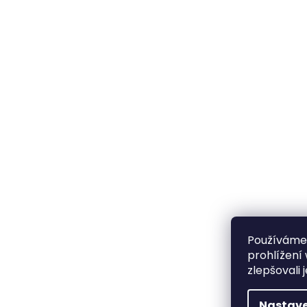
Používáme
prohlížení
zlepšovali 
Nastave