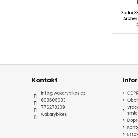
Zadní 3
Archer
Z
á
Kontakt
Info
p
a
info
@
wakarybikes.cz
GDPR
t
608606083
Obch
í
776273309
Vrác
smlo
wakarybikes
Dopr
Kont
Esso