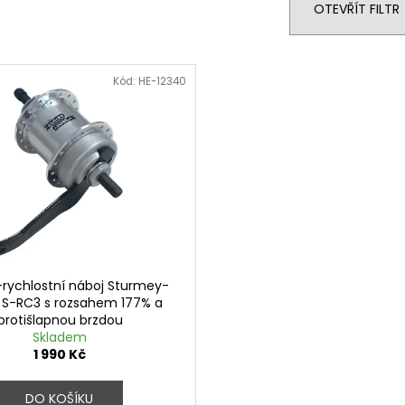
FAVORIT DÁMSKÝ - REDESIGN URBAN
ESKA SKLÁDAČKA
OTEVŘÍT FILTR
BIKE BY WAKARY
BIKE BY WAKARY
27 800 Kč
19 400 Kč
Kód:
HE-12340
-rychlostní náboj Sturmey-
 S-RC3 s rozsahem 177% a
protišlapnou brzdou
Skladem
1 990 Kč
DO KOŠÍKU