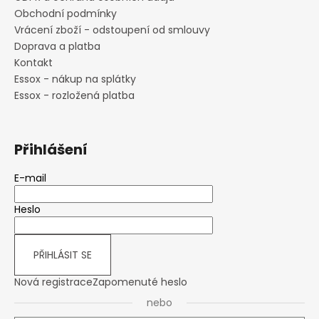
ý
Obchodní podmínky
p
i
Vrácení zboží - odstoupení od smlouvy
s
Doprava a platba
u
Kontakt
Essox - nákup na splátky
Essox - rozložená platba
Přihlášení
E-mail
Heslo
PŘIHLÁSIT SE
Nová registrace
Zapomenuté heslo
nebo