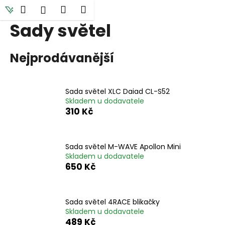
K
Přejít
Hledat
Nákupní
Menu
Přihlášení
na
o
obsah
Sady světel
Zpět
Zpět
košík
š
í
C
Nejprodávanější
k
o
p
o
Sada světel XLC Daiad CL-S52
Skladem u dodavatele
t
310 Kč
ř
e
b
Sada světel M-WAVE Apollon Mini
u
Skladem u dodavatele
650 Kč
j
e
t
Sada světel 4RACE blikačky
e
Skladem u dodavatele
489 Kč
n