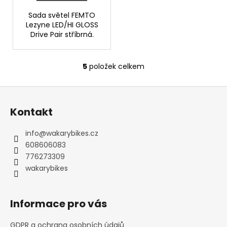
Sada světel FEMTO
Lezyne LED/HI GLOSS
Drive Pair stříbrná.
5
položek celkem
O
v
Z
l
á
á
Kontakt
d
p
a
a
info
@
wakarybikes.cz
c
t
608606083
í
í
776273309
p
wakarybikes
r
v
k
Informace pro vás
y
v
GDPR a ochrana osobních údajů