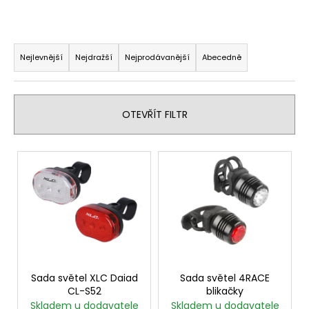
a
j
Ř
í
a
Nejlevnější
Nejdražší
Nejprodávanější
Abecedně
t
z
?
e
n
OTEVŘÍT FILTR
í
p
V
HLEDAT
r
ý
o
p
d
i
u
D
s
o
k
p
p
t
r
o
ů
o
Sada světel XLC Daiad
Sada světel 4RACE
r
CL-S52
blikačky
u
d
Skladem u dodavatele
Skladem u dodavatele