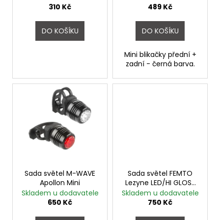
č
u
310 Kč
489 Kč
u
k
j
t
DO KOŠÍKU
DO KOŠÍKU
e
ů
m
e
Mini blikačky přední +
zadní - černá barva.
FAVORIT
DÁMSKÝ
-
REDESIGN
URBAN
BIKE
BY
WAKARY
27
800
Kč
Sada světel M-WAVE
Sada světel FEMTO
Apollon Mini
Lezyne LED/HI GLOSS
Drive Pair
Skladem u dodavatele
Skladem u dodavatele
650 Kč
750 Kč