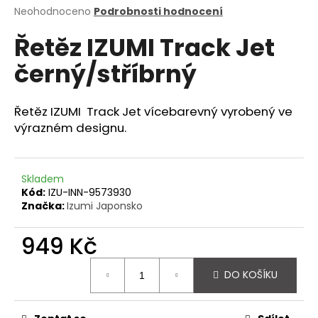
Průměrné
Neohodnoceno
Podrobnosti hodnocení
a
hodnocení
j
Řetěz IZUMI Track Jet
produktu
í
je
černý/stříbrný
0,0
t
z
?
5
hvězdiček.
Řetěz IZUMI Track Jet vícebarevný vyrobený ve
výrazném designu.
HLEDAT
Skladem
Kód:
IZU-INN-9573930
Značka:
Izumi Japonsko
D
949 Kč
o
p
Měrná
o
DO KOŠÍKU
cena:
r
u