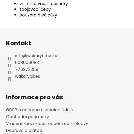
vnitřní a vnější destičky
spojovací čepy
pouzdra a válečky
Z
á
Kontakt
p
a
info
@
wakarybikes.cz
t
608606083
í
776273309
wakarybikes
Informace pro vás
GDPR a ochrana osobních údajů
Obchodní podmínky
Vrácení zboží - odstoupení od smlouvy
Doprava a platba