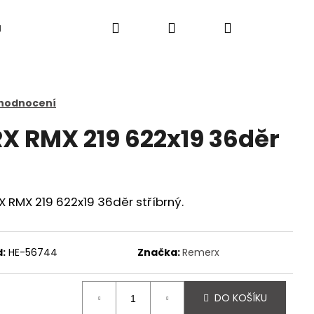
Hledat
Přihlášení
Nákupní
a
košík
 hodnocení
X RMX 219 622x19 36děr
 RMX 219 622x19 36děr stříbrný.
:
HE-56744
Značka:
Remerx
Následující
DO KOŠÍKU