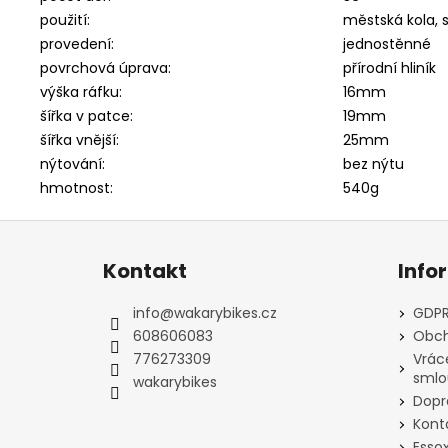
použití:
městská kola, s
provedení:
jednostěnné
povrchová úprava:
přírodní hliník
výška ráfku:
16mm
šířka v patce:
19mm
šířka vnější:
25mm
nýtování:
bez nýtu
hmotnost:
540g
Z
á
Kontakt
Info
p
a
info
@
wakarybikes.cz
GDPR
t
608606083
Obch
í
776273309
Vrác
smlo
wakarybikes
Dopr
Kont
Esso