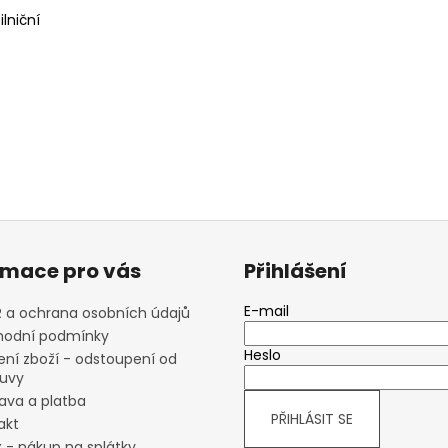
ilniční
rmace pro vás
Přihlášení
E-mail
 a ochrana osobních údajů
odní podmínky
Heslo
ení zboží - odstoupení od
uvy
ava a platba
PŘIHLÁSIT SE
akt
x - nákup na splátky