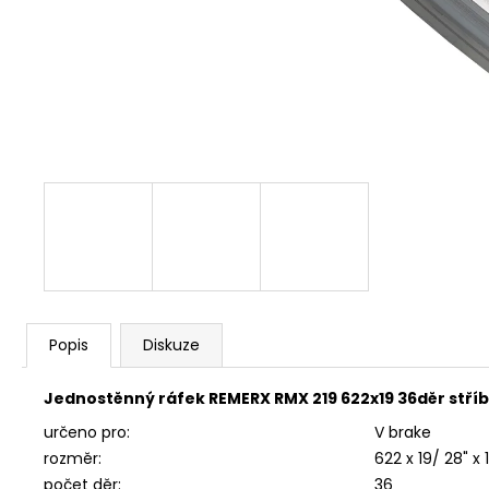
FAVORIT PÁNSKÝ - REDESIGN SPORT
BIKE BY WAKARY
28 800 Kč
Popis
Diskuze
Jednostěnný ráfek REMERX RMX 219 622x19 36děr stříb
určeno pro:
V brake
rozměr:
622 x 19/ 28" x 
počet děr:
36