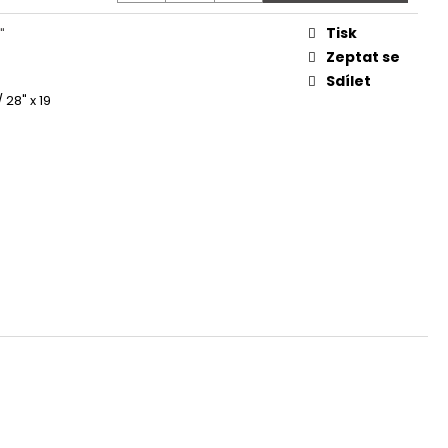
 - REDESIGN URBAN
Tisk
"
Zeptat se
Sdílet
 28" x 19