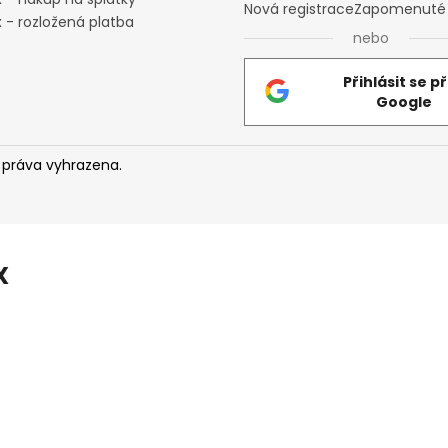
Nová registrace
Zapomenuté 
 - rozložená platba
nebo
Přihlásit se p
Google
 práva vyhrazena.
X