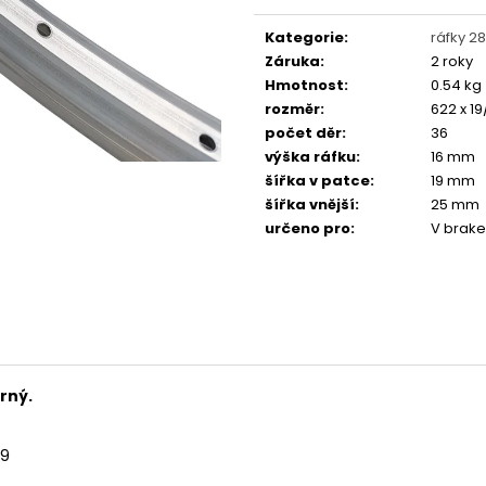
Měrná
FAVORIT DÁMSKÝ - REDESIGN URBAN
ESKA SKLÁDAČKA
BIKE BY WAKARY
BIKE BY WAKARY
cena:
Kategorie
:
ráfky 28
27 800 Kč
19 400 Kč
Záruka
:
2 roky
Hmotnost
:
0.54 kg
rozměr
:
622 x 19/
počet děr
:
36
výška ráfku
:
16 mm
šířka v patce
:
19 mm
šířka vnější
:
25 mm
určeno pro
:
V brake
rný.
19