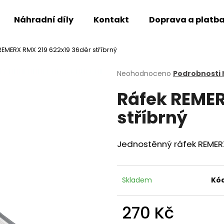
Náhradní díly
Kontakt
Doprava a platb
REMERX RMX 219 622x19 36děr stříbrný
Co potřebujete najít?
Průměrné
Neohodnoceno
Podrobnosti
hodnocení
Ráfek REMER
produktu
HLEDAT
je
stříbrný
0,0
z
5
Doporučujeme
hvězdiček.
Jednostěnný ráfek REMERX
Skladem
Kód
270 Kč