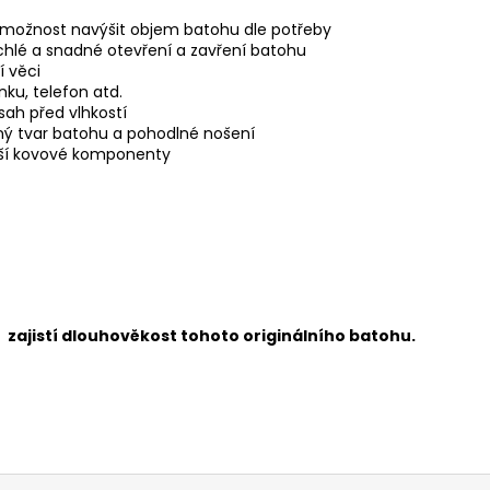
 možnost navýšit objem batohu dle potřeby
hlé a snadné otevření a zavření batohu
í věci
nku, telefon atd.
ah před vlhkostí
vný tvar batohu a pohodlné nošení
lší kovové komponenty
e zajistí dlouhověkost tohoto originálního batohu.