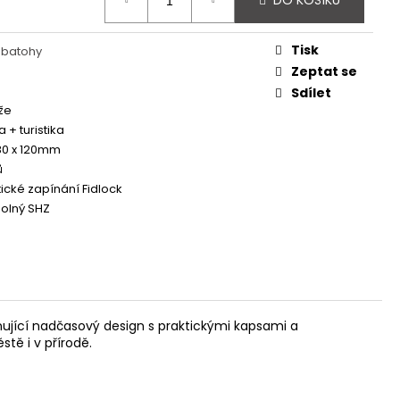
DO KOŠÍKU
 - REDESIGN URBAN
Tisk
 batohy
Zeptat se
Sdílet
že
a + turistika
80 x 120mm
ů
cké zapínání Fidlock
olný SHZ
jící nadčasový design s praktickými kapsami a
tě i v přírodě.