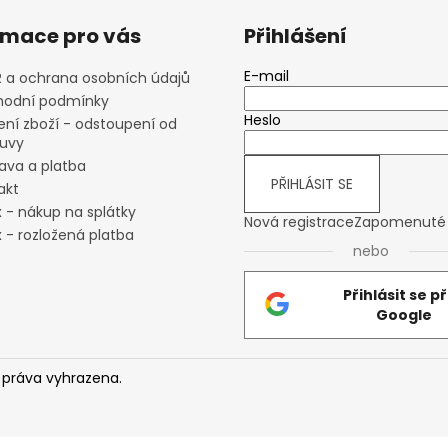
rmace pro vás
Přihlášení
E-mail
 a ochrana osobních údajů
odní podmínky
Heslo
ení zboží - odstoupení od
uvy
ava a platba
PŘIHLÁSIT SE
akt
x - nákup na splátky
Nová registrace
Zapomenuté 
 - rozložená platba
nebo
Přihlásit se p
Google
 práva vyhrazena.