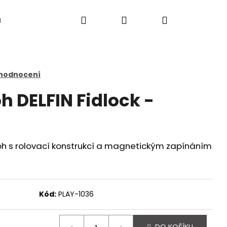
Hledat
Přihlášení
Nákupní
a
košík
 hodnocení
h DELFIN Fidlock -
 s rolovací konstrukcí a magnetickým zapínáním
Kód:
PLAY-1036
Následující