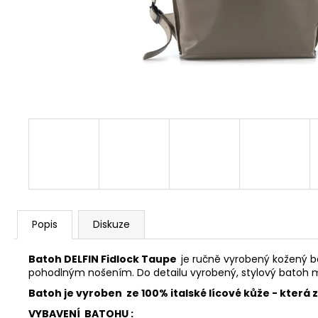
FAVORIT PÁNSKÝ - REDESIGN SPORT
BIKE BY WAKARY
28 800 Kč
Popis
Diskuze
Batoh DELFIN Fidlock Taupe
je ručně vyrobený kožený 
pohodlným nošením. Do detailu vyrobený, stylový batoh 
Batoh je vyroben ze
100% italské lícové kůže
- která 
VYBAVENÍ BATOHU :