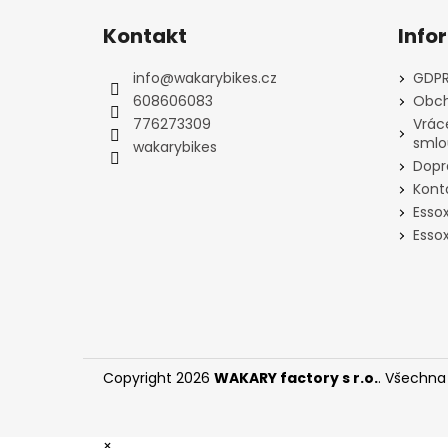
á
Kontakt
Info
p
a
info
@
wakarybikes.cz
GDPR
t
608606083
Obch
í
776273309
Vrác
smlo
wakarybikes
Dopr
Kont
Esso
Essox
Copyright 2026
WAKARY factory s r.o.
. Všechna
×