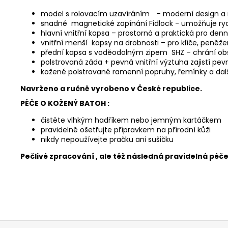
model s rolovacím uzavíráním
– moderní design a
snadné magnetické zapínání Fidlock - umožňuje ryc
hlavní vnitřní kapsa – prostorná a praktická pro denn
vnitřní menší kapsy na drobnosti – pro klíče, peněže
přední kapsa s voděodolným zipem SHZ – chrání obs
polstrovaná záda + pevná vnitřní výztuha zajistí pe
kožené polstrované ramenní popruhy, řemínky a da
Navrženo a ručně vyrobeno v České republice.
PÉČE O KOŽENÝ BATOH :
čistěte vlhkým hadříkem nebo jemným kartáčkem
pravidelně ošetřujte přípravkem na přírodní kůži
nikdy nepoužívejte pračku ani sušičku
Pečlivé zpracování , ale též následná pravidelná péč
Z