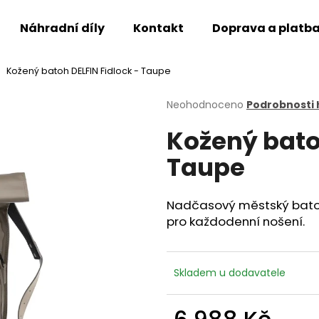
Náhradní díly
Kontakt
Doprava a platb
Kožený batoh DELFIN Fidlock - Taupe
Co potřebujete najít?
Průměrné
Neohodnoceno
Podrobnosti
hodnocení
Kožený bato
produktu
HLEDAT
je
Taupe
0,0
z
5
Doporučujeme
hvězdiček.
Nadčasový městský batoh
pro každodenní nošení.
Skladem u dodavatele