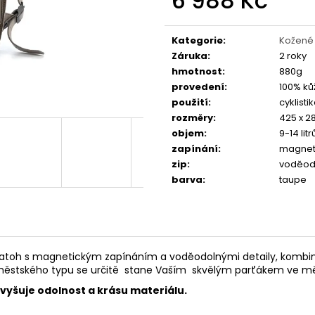
6 988 Kč
FAVORIT DÁMSKÝ - REDESIGN URBAN
ESKA SKLÁDAČKA
BIKE BY WAKARY
BIKE BY WAKARY
Měrná
cena:
27 800 Kč
19 400 Kč
Kategorie
:
Kožené
Záruka
:
2 roky
hmotnost
:
880g
provedení
:
100% ků
použití
:
cyklistik
rozměry
:
425 x 2
objem
:
9-14 litr
zapínání
:
magneti
zip
:
voděod
barva
:
taupe
batoh s magnetickým zapínáním a voděodolnými detaily, kombinu
městského typu se určitě stane Vaším skvělým parťákem ve měs
zvyšuje odolnost a krásu materiálu.