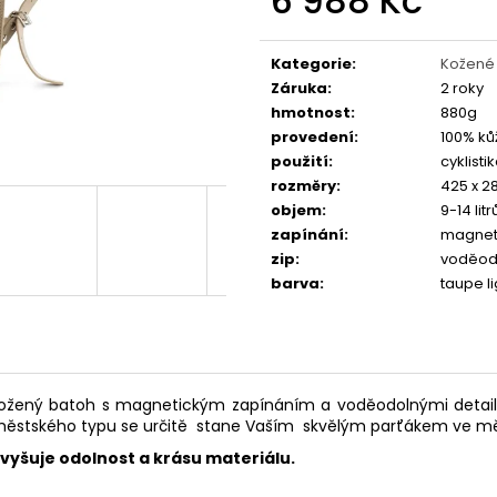
6 988 Kč
FAVORIT DÁMSKÝ - REDESIGN URBAN
ESKA SKLÁDAČKA
BIKE BY WAKARY
BIKE BY WAKARY
Měrná
cena:
27 800 Kč
19 400 Kč
Kategorie
:
Kožené
Záruka
:
2 roky
hmotnost
:
880g
provedení
:
100% ků
použití
:
cyklistik
rozměry
:
425 x 2
objem
:
9-14 litr
zapínání
:
magneti
zip
:
voděod
barva
:
taupe li
kožený batoh s magnetickým zapínáním a voděodolnými detaily
městského typu se určitě stane Vaším skvělým parťákem ve měs
zvyšuje odolnost a krásu materiálu.