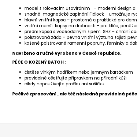
model s rolovacím uzavíráním
– moderní design a
snadné magnetické zapínání Fidlock - umožňuje ryc
hlavní vnitřní kapsa – prostorná a praktická pro denn
vnitřní menší kapsy na drobnosti – pro klíče, peněže
přední kapsa s voděodolným zipem SHZ – chrání obs
polstrovaná záda + pevná vnitřní výztuha zajistí pe
kožené polstrované ramenní popruhy, řemínky a da
Navrženo a ručně vyrobeno v České republice.
PÉČE O KOŽENÝ BATOH :
čistěte vlhkým hadříkem nebo jemným kartáčkem
pravidelně ošetřujte přípravkem na přírodní kůži
nikdy nepoužívejte pračku ani sušičku
Pečlivé zpracování , ale též následná pravidelná péč
Z
á