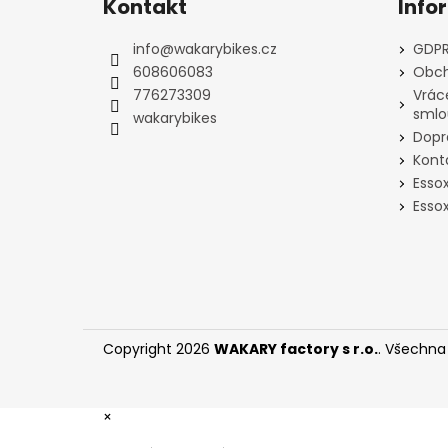
Kontakt
Info
p
a
info
@
wakarybikes.cz
GDPR
t
608606083
Obch
í
776273309
Vrác
smlo
wakarybikes
Dopr
Kont
Esso
Essox
Copyright 2026
WAKARY factory s r.o.
. Všechna
×