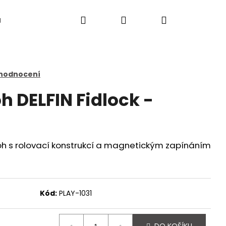
Hledat
Přihlášení
Nákupní
a
košík
 hodnocení
h DELFIN Fidlock -
 s rolovací konstrukcí a magnetickým zapínáním
Kód:
PLAY-1031
Následující