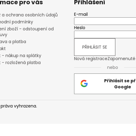
rmace pro vás
Přihlášení
E-mail
 a ochrana osobních údajů
odní podmínky
Heslo
ení zboží - odstoupení od
uvy
ava a platba
PŘIHLÁSIT SE
akt
x - nákup na splátky
Nová registrace
Zapomenuté 
 - rozložená platba
nebo
Přihlásit se p
Google
 práva vyhrazena.