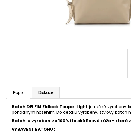
FAVORIT PÁNSKÝ - REDESIGN SPORT
BIKE BY WAKARY
28 800 Kč
Popis
Diskuze
Batoh DELFIN Fidlock Taupe Light
je ručně vyrobený 
pohodlným nošením. Do detailu vyrobený, stylový batoh 
Batoh je vyroben ze
100% italské lícové kůže
- která 
VYBAVENÍ BATOHU :