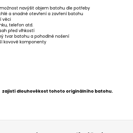
 možnost navýšit objem batohu dle potřeby
hlé a snadné otevření a zavření batohu
í věci
nku, telefon atd.
ah před vlhkostí
vný tvar batohu a pohodlné nošení
lší kovové komponenty
e zajistí dlouhověkost tohoto originálního batohu.