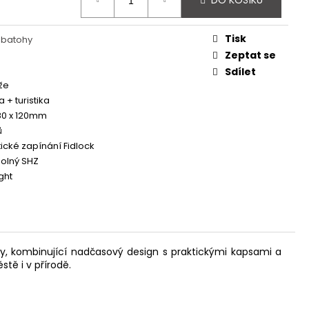
DO KOŠÍKU
 - REDESIGN URBAN
Tisk
 batohy
Zeptat se
Sdílet
že
a + turistika
80 x 120mm
ů
cké zapínání Fidlock
olný SHZ
ght
, kombinující nadčasový design s praktickými kapsami a
tě i v přírodě.