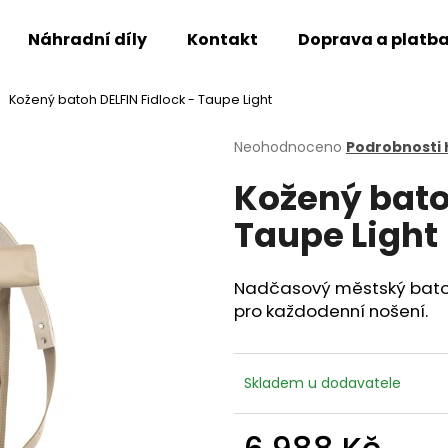
Náhradní díly
Kontakt
Doprava a platb
Kožený batoh DELFIN Fidlock - Taupe Light
Co potřebujete najít?
Průměrné
Neohodnoceno
Podrobnosti
hodnocení
Kožený bato
produktu
HLEDAT
je
Taupe Light
0,0
z
5
Doporučujeme
hvězdiček.
Nadčasový městský batoh
pro každodenní nošení.
Skladem u dodavatele