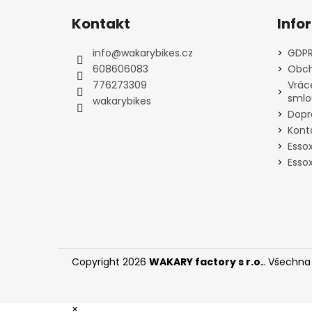
á
Kontakt
Info
p
a
info
@
wakarybikes.cz
GDPR
t
608606083
Obch
í
776273309
Vrác
smlo
wakarybikes
Dopr
Kont
Esso
Essox
Copyright 2026
WAKARY factory s r.o.
. Všechna
×