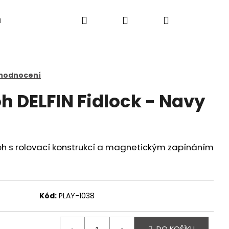
Hledat
Přihlášení
Nákupní
a
košík
 hodnocení
h DELFIN Fidlock - Navy
 s rolovací konstrukcí a magnetickým zapínáním
Kód:
PLAY-1038
Následující