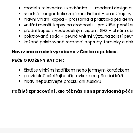
model s rolovacím uzavíráním
– moderní design a
snadné magnetické zapínání Fidlock - umožňuje ryc
hlavní vnitřní kapsa – prostorná a praktická pro denn
vnitřní menší kapsy na drobnosti – pro klíče, peněže
přední kapsa s voděodolným zipem SHZ – chrání obs
polstrovaná záda + pevná vnitřní výztuha zajistí pe
kožené polstrované ramenní popruhy, řemínky a da
Navrženo a ručně vyrobeno v České republice.
PÉČE O KOŽENÝ BATOH :
čistěte vlhkým hadříkem nebo jemným kartáčkem
pravidelně ošetřujte přípravkem na přírodní kůži
nikdy nepoužívejte pračku ani sušičku
Pečlivé zpracování , ale též následná pravidelná péč
Z