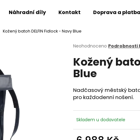
Náhradní díly
Kontakt
Doprava a platb
Kožený batoh DELFIN Fidlock - Navy Blue
Co potřebujete najít?
Průměrné
Neohodnoceno
Podrobnosti
hodnocení
Kožený bato
produktu
HLEDAT
je
Blue
0,0
z
5
Doporučujeme
hvězdiček.
Nadčasový městský batoh
pro každodenní nošení.
Skladem u dodavatele