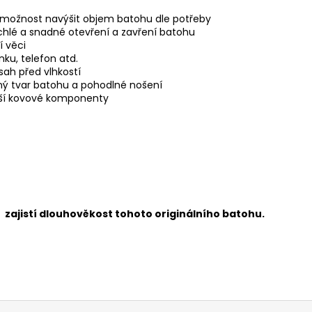
 možnost navýšit objem batohu dle potřeby
hlé a snadné otevření a zavření batohu
í věci
nku, telefon atd.
ah před vlhkostí
vný tvar batohu a pohodlné nošení
lší kovové komponenty
e zajistí dlouhověkost tohoto originálního batohu.