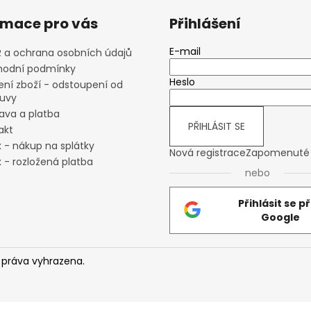
rmace pro vás
Přihlášení
E-mail
 a ochrana osobních údajů
odní podmínky
Heslo
ení zboží - odstoupení od
uvy
ava a platba
PŘIHLÁSIT SE
akt
x - nákup na splátky
Nová registrace
Zapomenuté 
 - rozložená platba
nebo
Přihlásit se p
Google
 práva vyhrazena.