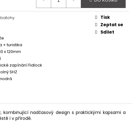
DO KOŠÍKU
 - REDESIGN URBAN
Tisk
 batohy
Zeptat se
Sdílet
že
a + turistika
80 x 120mm
ů
cké zapínání Fidlock
olný SHZ
modrá
 kombinující nadčasový design s praktickými kapsami a
tě i v přírodě.