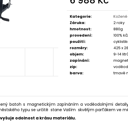
6 988 Kč
FAVORIT DÁMSKÝ - REDESIGN URBAN
ESKA SKLÁDAČKA
BIKE BY WAKARY
BIKE BY WAKARY
Měrná
cena:
27 800 Kč
19 400 Kč
Kategorie
:
Kožené
Záruka
:
2 roky
hmotnost
:
880g
provedení
:
100% ků
použití
:
cyklistik
rozměry
:
425 x 2
objem
:
9-14 litr
zapínání
:
magneti
zip
:
voděod
barva
:
tmavě 
žený batoh s magnetickým zapínáním a voděodolnými detaily,
městského typu se určitě stane Vaším skvělým parťákem ve měs
zvyšuje odolnost a krásu materiálu.