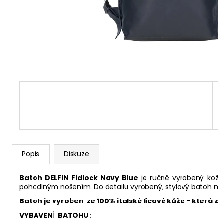
FAVORIT PÁNSKÝ - REDESIGN SPORT
BIKE BY WAKARY
28 800 Kč
Popis
Diskuze
Batoh DELFIN Fidlock Navy Blue
je ručně vyrobený ko
pohodlným nošením. Do detailu vyrobený, stylový batoh 
Batoh je vyroben ze
100% italské lícové kůže
- která 
VYBAVENÍ BATOHU :