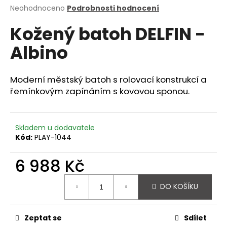
Průměrné
Neohodnoceno
Podrobnosti hodnocení
a
hodnocení
j
Kožený batoh DELFIN -
produktu
í
je
Albino
0,0
t
z
?
5
hvězdiček.
Moderní městský batoh s rolovací konstrukcí a
řemínkovým zapínáním s kovovou sponou.
HLEDAT
Skladem u dodavatele
Kód:
PLAY-1044
6 988 Kč
D
o
Měrná
p
DO KOŠÍKU
cena:
o
r
u
Zeptat se
Sdílet