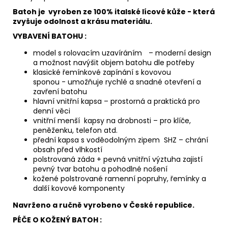
Batoh je vyroben ze
100% italské lícové kůže
- která
zvyšuje odolnost a krásu materiálu.
VYBAVENÍ BATOHU :
model s rolovacím uzavíráním
– moderní design
a možnost navýšit objem batohu dle potřeby
klasické řemínkové zapínání s kovovou
sponou
- umožňuje rychlé a snadné otevření a
zavření batohu
hlavní vnitřní kapsa – prostorná a praktická pro
denní věci
vnitřní menší kapsy na drobnosti – pro klíče,
peněženku, telefon atd.
přední kapsa s voděodolným zipem SHZ – chrání
obsah před vlhkostí
polstrovaná záda + pevná vnitřní výztuha zajistí
pevný tvar batohu a pohodlné nošení
kožené polstrované ramenní popruhy, řemínky a
další kovové komponenty
Navrženo a ručně vyrobeno v České republice.
PÉČE O KOŽENÝ BATOH :