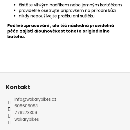
čistěte vlhkým hadříkem nebo jemným kartáčkem
pravidelně ošetřujte přípravkem na přírodní kůži
nikdy nepoužívejte pračku ani sušičku
Pečlivé zpracování , ale též následná pravidelná
péče zajistí dlouhověkost tohoto originálního
batohu.
Z
á
Kontakt
p
a
info
@
wakarybikes.cz
t
608606083
í
776273309
wakarybikes