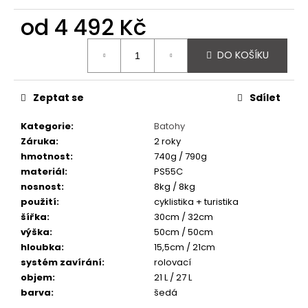
č
u
od
4 492 Kč
j
Měrná
e
DO KOŠÍKU
cena:
m
e
Zeptat se
Sdílet
SEDLO
Kategorie
:
Batohy
M-
WAVE
Záruka
:
2 roky
RETRO
hmotnost
:
740g / 790g
ČERNÉ
materiál
:
PS55C
550
nosnost
:
8kg / 8kg
Kč
použití
:
cyklistika + turistika
šířka
:
30cm / 32cm
výška
:
50cm / 50cm
hloubka
:
15,5cm / 21cm
systém zavírání
:
rolovací
objem
:
21 L / 27 L
barva
:
šedá