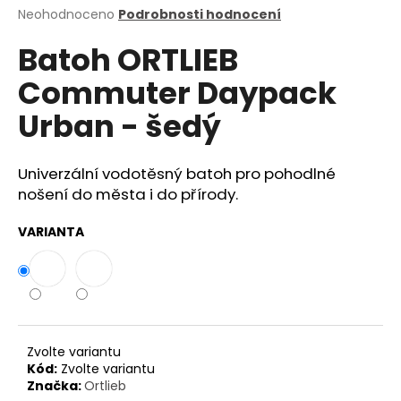
Průměrné
Neohodnoceno
Podrobnosti hodnocení
a
hodnocení
j
Batoh ORTLIEB
produktu
í
je
Commuter Daypack
0,0
t
z
?
Urban - šedý
5
hvězdiček.
Univerzální vodotěsný batoh pro pohodlné
nošení do města i do přírody.
HLEDAT
VARIANTA
D
o
p
o
Zvolte variantu
r
Kód:
Zvolte variantu
u
Značka:
Ortlieb