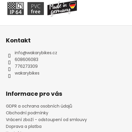
Z
á
Kontakt
p
a
info
@
wakarybikes.cz
t
608606083
í
776273309
wakarybikes
Informace pro vás
GDPR a ochrana osobních údajů
Obchodní podmínky
Vrácení zboží - odstoupení od smlouvy
Doprava a platba