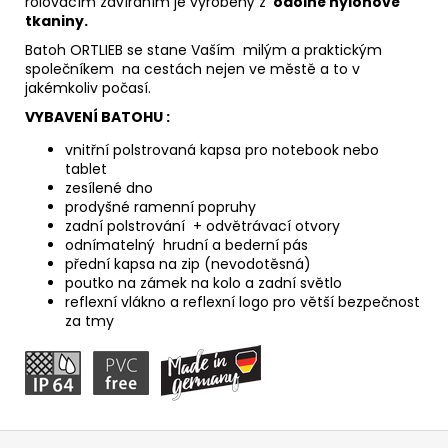
rolovacím zavíráním je vyrobený z
odolné nylonové
tkaniny.
Batoh ORTLIEB se stane Vaším milým a praktickým
společníkem na cestách nejen ve městě a to v
jakémkoliv počasí.
VYBAVENÍ BATOHU :
vnitřní polstrovaná kapsa pro notebook nebo
tablet
zesílené dno
prodyšné ramenní popruhy
zadní polstrování + odvětrávací otvory
odnímatelný hrudní a bederní pás
přední kapsa na zip (nevodotěsná)
poutko na zámek na kolo a zadní světlo
reflexní vlákno a reflexní logo pro větší bezpečnost
za tmy
Z