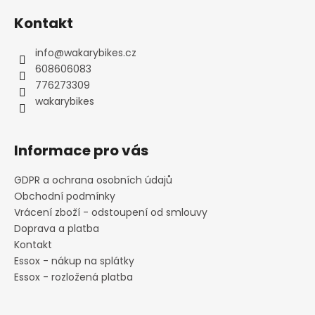
á
Kontakt
p
a
info
@
wakarybikes.cz
t
608606083
í
776273309
wakarybikes
Informace pro vás
GDPR a ochrana osobních údajů
Obchodní podmínky
Vrácení zboží - odstoupení od smlouvy
Doprava a platba
Kontakt
Essox - nákup na splátky
Essox - rozložená platba