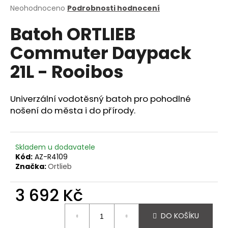
Průměrné
Neohodnoceno
Podrobnosti hodnocení
a
hodnocení
j
Batoh ORTLIEB
produktu
í
je
Commuter Daypack
0,0
t
z
?
21L - Rooibos
5
hvězdiček.
Univerzální vodotěsný batoh pro pohodlné
nošení do města i do přírody.
HLEDAT
Skladem u dodavatele
Kód:
AZ-R4109
D
Značka:
Ortlieb
o
p
3 692 Kč
o
r
Měrná
DO KOŠÍKU
u
cena: