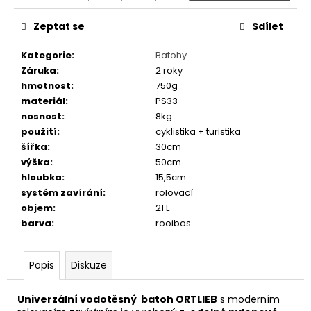
č
u
Zeptat se
Sdílet
j
e
Kategorie
:
Batohy
m
Záruka
:
2 roky
e
hmotnost
:
750g
materiál
:
PS33
nosnost
:
8kg
FAVORIT
DÁMSKÝ
použití
:
cyklistika + turistika
-
šířka
:
30cm
REDESIGN
výška
:
50cm
URBAN
BIKE
hloubka
:
15,5cm
BY
systém zavírání
:
rolovací
WAKARY
objem
:
21 L
27
barva
:
rooibos
800
Kč
Popis
Diskuze
Univerzální vodotěsný batoh ORTLIEB
s moderním