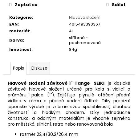
č
Zeptat se
Sdílet
u
j
Kategorie
:
Hlavová složení
e
EAN
:
4015493390367
m
materiál
:
AI
e
stříbrná -
barva
:
pochromovaná
hmotnost
:
84g
FAVORIT
DÁMSKÝ
-
Popis
Diskuze
REDESIGN
URBAN
BIKE
Hlavové složení závitové 1" Tange SEIKI
je klasické
BY
závitové hlavové složení určené pro kola s vidlicí o
WAKARY
průměru 1 palce (1"). Zajišťuje plynulé otáčení přední
27
vidlice v rámu a přesné vedení řídítek. Díky precizní
800
japonské výrobě je známé svou spolehlivostí, dlouhou
Kč
životností a hladkým chodem. Díky jednoduché
konstrukci a odolným materiálům je vhodné zejména
pro městská, silniční, retro nebo renovovaná kola.
rozměr 22,4/30,2/26,4 mm