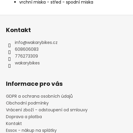
vrchní miska - střed - spodní miska
Z
á
Kontakt
p
a
info
@
wakarybikes.cz
t
608606083
í
776273309
wakarybikes
Informace pro vás
GDPR a ochrana osobních údajů
Obchodní podmínky
Vrácení zboží - odstoupení od smlouvy
Doprava a platba
Kontakt
Essox - nákup na splátky