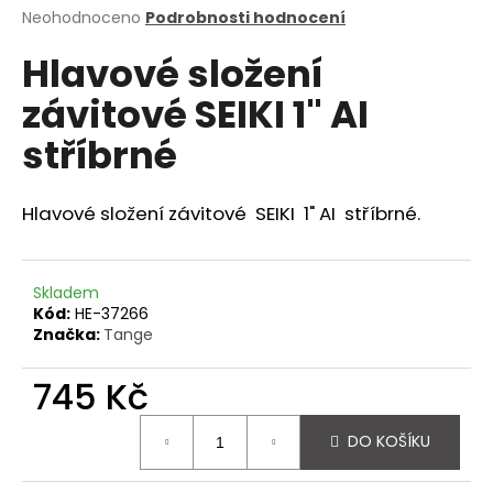
Průměrné
Neohodnoceno
Podrobnosti hodnocení
a
hodnocení
j
Hlavové složení
produktu
í
je
závitové SEIKI 1" AI
0,0
t
z
?
stříbrné
5
hvězdiček.
Hlavové složení závitové SEIKI 1" AI stříbrné.
HLEDAT
Skladem
Kód:
HE-37266
Značka:
Tange
D
o
745 Kč
p
o
Měrná
DO KOŠÍKU
r
cena:
u