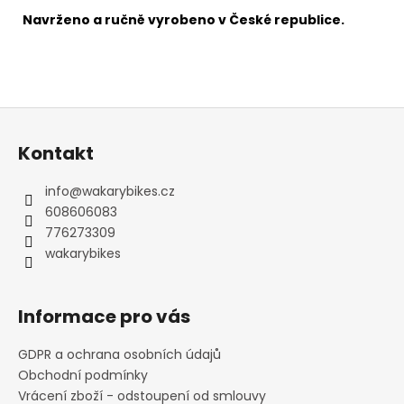
Navrženo a ručně vyrobeno v České republice.
Z
á
Kontakt
p
a
info
@
wakarybikes.cz
t
608606083
í
776273309
wakarybikes
Informace pro vás
GDPR a ochrana osobních údajů
Obchodní podmínky
Vrácení zboží - odstoupení od smlouvy