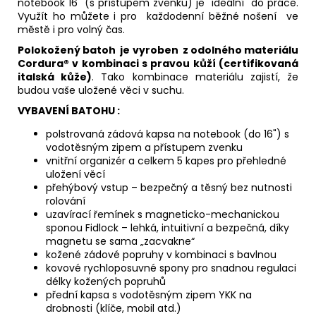
notebook 16" (s přístupem zvenku) je ideální do práce.
Využít ho můžete i pro každodenní běžné nošení ve
městě i pro volný čas.
Polokožený batoh je vyroben z odolného materiálu
Cordura® v kombinaci s pravou kůží (certifikovaná
italská kůže)
. Tako kombinace materiálu zajistí, že
budou vaše uložené věci v suchu.
VYBAVENÍ BATOHU :
polstrovaná zádová kapsa na notebook (do 16") s
vodotěsným zipem a přístupem zvenku
vnitřní organizér a celkem 5 kapes pro přehledné
uložení věcí
přehýbový vstup – bezpečný a těsný bez nutnosti
rolování
uzavírací řemínek s magneticko-mechanickou
sponou Fidlock – lehká, intuitivní a bezpečná, díky
magnetu se sama „zacvakne“
kožené zádové popruhy v kombinaci s bavlnou
kovové rychloposuvné spony
pro snadnou regulaci
délky kožených popruhů
přední kapsa s vodotěsným zipem YKK na
drobnosti (klíče, mobil atd.)