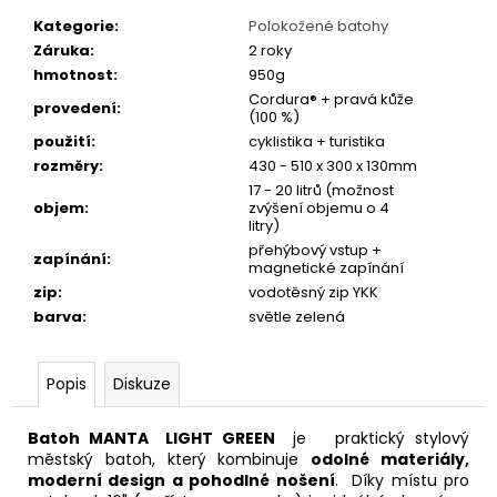
č
u
Kategorie
:
Polokožené batohy
j
Záruka
:
2 roky
e
hmotnost
:
950g
m
Cordura® + pravá kůže
provedení
:
(100 %)
e
použití
:
cyklistika + turistika
rozměry
:
430 - 510 x 300 x 130mm
PRUŽINOVÉ
17 - 20 litrů (možnost
SEDLO
objem
:
zvýšení objemu o 4
litry)
MONTE
GRAPPA
přehýbový vstup +
zapínání
:
07F
magnetické zapínání
ČERNÉ
zip
:
vodotěsný zip YKK
711
barva
:
světle zelená
Kč
Popis
Diskuze
Batoh MANTA LIGHT GREEN
je praktický stylový
městský batoh, který kombinuje
odolné materiály,
moderní design a pohodlné nošení
. Díky místu pro