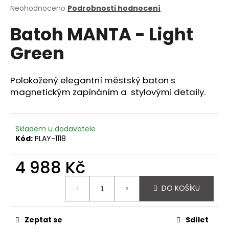
Průměrné
Neohodnoceno
Podrobnosti hodnocení
a
hodnocení
j
Batoh MANTA - Light
produktu
í
je
Green
0,0
t
z
?
5
hvězdiček.
Polokožený elegantní městský baton s
magnetickým zapínáním a stylovými detaily.
HLEDAT
Skladem u dodavatele
Kód:
PLAY-1118
4 988 Kč
D
o
Měrná
p
DO KOŠÍKU
cena:
o
r
u
Zeptat se
Sdílet