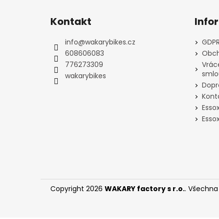
Z
á
Kontakt
Info
p
a
info
@
wakarybikes.cz
GDPR
t
608606083
Obch
í
776273309
Vrác
smlo
wakarybikes
Dopr
Kont
Esso
Essox
Copyright 2026
WAKARY factory s r.o.
. Všechna