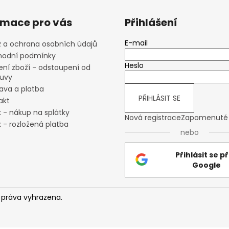
rmace pro vás
Přihlášení
E-mail
 a ochrana osobních údajů
odní podmínky
Heslo
ení zboží - odstoupení od
uvy
ava a platba
PŘIHLÁSIT SE
akt
x - nákup na splátky
Nová registrace
Zapomenuté 
 - rozložená platba
nebo
Přihlásit se p
Google
 práva vyhrazena.