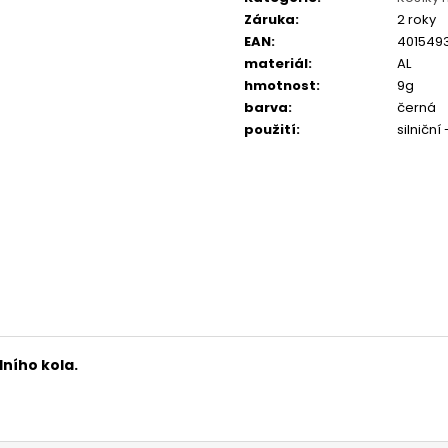
FAVORIT DÁMSKÝ - REDESIGN URBAN
ESKA SKLÁDAČKA
Záruka
:
2 roky
BIKE BY WAKARY
BIKE BY WAKARY
EAN
:
401549
27 800 Kč
19 400 Kč
materiál
:
AL
hmotnost
:
9g
barva
:
černá
použití
:
silniční
ního kola.