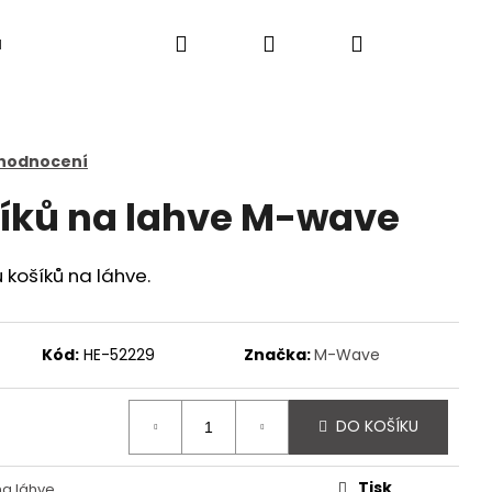
Hledat
Přihlášení
Nákupní
a
košík
 hodnocení
íků na lahve M-wave
košíků na láhve.
Kód:
HE-52229
Značka:
M-Wave
DO KOŠÍKU
Následující
Tisk
na láhve