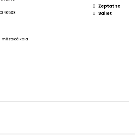
 - REDESIGN URBAN
Zeptat se
3340508
Sdílet
 - městská kola