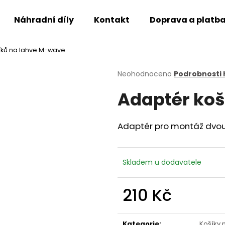
Náhradní díly
Kontakt
Doprava a platb
íků na lahve M-wave
Co potřebujete najít?
Průměrné
Neohodnoceno
Podrobnosti
hodnocení
Adaptér koš
produktu
HLEDAT
je
0,0
z
Adaptér pro montáž dvou 
5
Doporučujeme
hvězdiček.
Skladem u dodavatele
210 Kč
Měrná
cena:
Kategorie
:
Košíky 