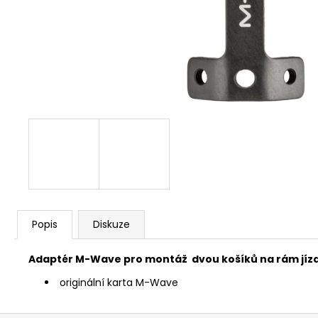
FAVORIT PÁNSKÝ - REDESIGN SPORT
BIKE BY WAKARY
28 800 Kč
Popis
Diskuze
Adaptér M-Wave pro montáž dvou košíků na rám jízd
originální karta M-Wave